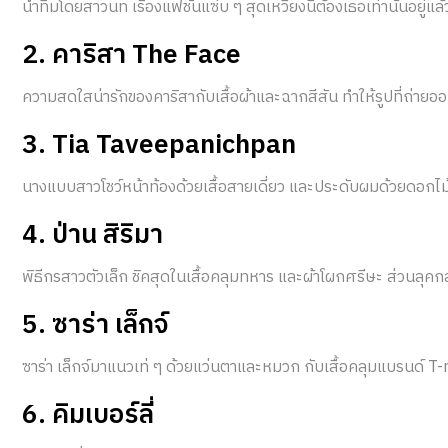
นำทีมโดยสาวนท เรื่องแฟชั่นแซ่บ ๆ สุดเหวี่ยงนี่ต้องเธอเท่านั้นอยู่แล้ว 
2. คาริสา The Face
ความสดใสน่ารักของคาริสากับเสื้อผ้าและฉากสีสัน ทำให้รูปที่ถ่ายอ
3. Tia Taveepanichpan
นางแบบสาวโชว์หน้าท้องด้วยเสื้อสายเดี่ยว และประดับผมด้วยดอกไม้
4. ป่าน สิริมา
พิธีกรสาวตัวเล็ก ชิคสุดในเสื้อคลุมทหาร และผ้าโผกศรีษะ ส่วนลุคก
5. ซาร่า เล็กจ์
ซาร่า เล็กจ์มาแนวเท่ ๆ ด้วยแว่นตาและหมวก กับเสื้อคลุมแบรนด์ T-re
6. คิมเบอร์ลี่