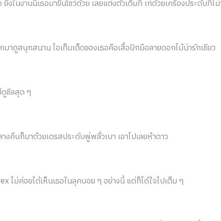
ยิ่งในงานนี้เธอมาขึ้นโชว์ด้วย เลยแต่งตัวเต็มที่ เก๋ด้วยเครื่องประดับที่ไม่
อกมาดูสนุกสนาน ไอเท็มเด็ดของเธอคือเสื้อปักมือลายดอกไม้น่ารักเชียว
ดูชิลสุด ๆ
ลางคืนก็มาด้วยเดรสประดับพู่พลิ้วเบา เอาไปเลยห้าดาว
x ไม่ค่อยได้เห็นเธอในลุคบอย ๆ อย่างนี้ แต่ก็ได้ใจไปเต็ม ๆ