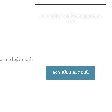
มาร่วมเป็นส่วนหนึ่งของชุมชนของ
เรา!
ลงทะเบียนวันนี้และเริ่มแบ่งปันมุมมองที่
เป็นเอกลักษณ์ของคุณ คำพูดของคุณ
สามารถให้ความรู้ สร้างแรงบันดาลใจ
ให้ความบันเทิง และเชื่อมโยงผู้คนได้
พวกมันสมควรได้รับการรับฟัง!
งฉลุลาย ไม่รู้จะทำอะไร
ลงทะเบียนเลยตอนนี้