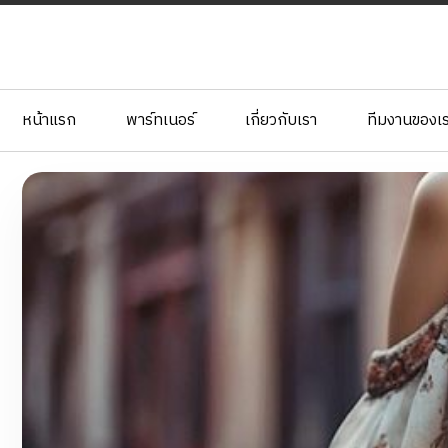
หน้าแรก
พาร์ทเนอร์
เกี่ยวกับเรา
ทีมงานของเ