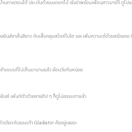
้านทางตอนใต้ ประดับด้วยมงดอกไม้ เริงร่าพร้อมเพื่อนสาวมาร์กี้ ดูไปแ
้วยยีนส์ขาสั้นสีขาว กับเสื้อคลุมสไตล์โบโฮ และเพิ่มความเก๋ด้วยสร้อยค
ข้างแบบที่ไม่เห็นมานานแล้ว ย้อนวัยกันหน่อย
ยีนส์ เพ้นท์ตัวด้วยลายฮิป ๆ ก็ดูไม่ธรรมดาแล้ว
ตัวเดียวกับรองเท้า Gladiator คืออยู่เลยอะ