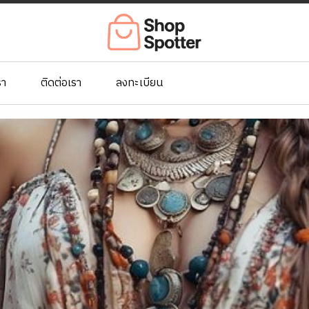
รา
ติดต่อเรา
ลงทะเบียน