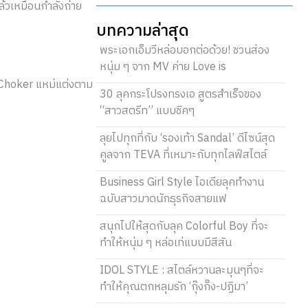
ล้วเหมือนกำลังถ่าย
บทความล่าสุด
พระเอกเอ็มวีหล่อบอกต่อด้วย! ชวนส่อง
หนุ่ม ๆ จาก MV ค่าย Love is
อ Choker แหม่แต่งตาม
30 ลุคกระโปรงทรงเอ สูตรสำเร็จของ
“สาวสตรีท” แบบชิคๆ
ลุยไปทุกที่กับ ‘รองเท้า Sandal’ ดีไซน์สุด
คูลจาก TEVA ที่เหมาะกับทุกไลฟ์สไตล์
Business Girl Style ไอเดียลุคทำงาน
ฉบับสาวมาดนักธุรกิจสายแฟ
สนุกไปให้สุดกับลุค Colorful Boy ที่จะ
ทำให้หนุ่ม ๆ หล่อเท่แบบมีสีสัน
IDOL STYLE : สไตล์หวานละมุนๆที่จะ
ทำให้คุณตกหลุมรัก ‘กุ๊งกิ๊ง-ปฏิมา’