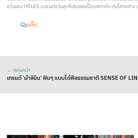
แว่นของ H0LES แบรนด์แว่นสุดโปรดของป็อบสตาร์ระดับโลกอย่าง เลดี้
แท็ก:
← ก่อนหน้า
เทรนด์ ‘ผ้าลินิน‘ ฟินๆ แบบได้ฟีลธรรมชาติ SENSE OF LI