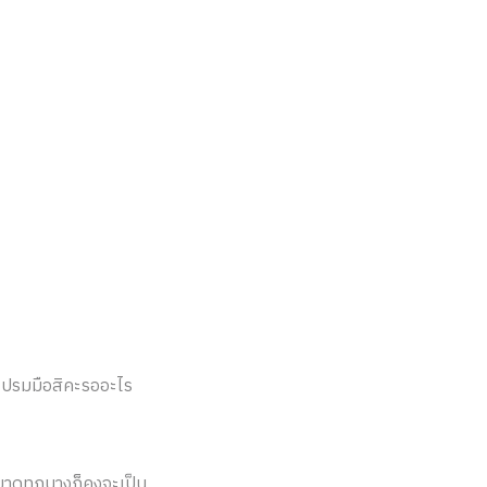
ไป ปรมมือสิคะรออะไร
ะขาดทุกนางก็คงจะเป็น