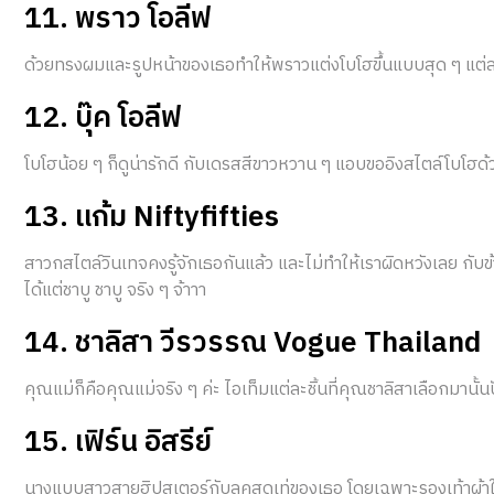
11. พราว โอลีฟ
ด้วยทรงผมและรูปหน้าของเธอทำให้พราวแต่งโบโฮขึ้นแบบสุด ๆ แต่
12. บุ๊ค โอลีฟ
โบโฮน้อย ๆ ก็ดูน่ารักดี กับเดรสสีขาวหวาน ๆ แอบขออิงสไตล์โบโฮด้
13. แก้ม Niftyfifties
สาวกสไตล์วินเทจคงรู้จักเธอกันแล้ว และไม่ทำให้เราผิดหวังเลย กับข้าว
ได้แต่ชาบู ชาบู จริง ๆ จ้าาา
14.
ชาลิสา วีรวรรณ Vogue Thailand
คุณแม่ก็คือคุณแม่จริง ๆ ค่ะ ไอเท็มแต่ละชิ้นที่คุณชาลิสาเลือกมานั้น
15. เฟิร์น อิสรีย์
นางแบบสาวสายฮิปสเตอร์กับลุคสุดเท่ของเธอ โดยเฉพาะรองเท้าผ้าใบส