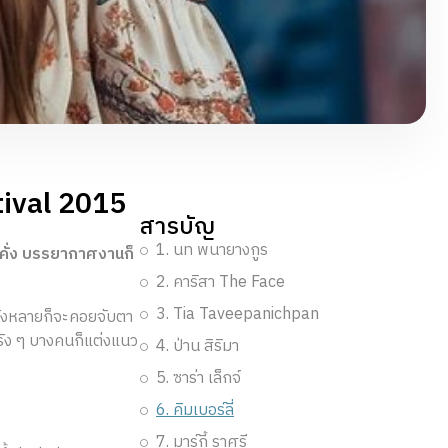
tival 2015
สารบัญ
1. นท พนายางกูร
บคั่ง บรรยากาศงานก็
2. คาริสา The Face
3. Tia Taveepanichpan
ทั้งหลายก็จะคอยจับตา
ริง ๆ บางคนก็แต่งแนว
4. ป่าน สิริมา
5. ซาร่า เล็กจ์
6. คิมเบอร์ลี่
7. มาร์กี้ ราศรี