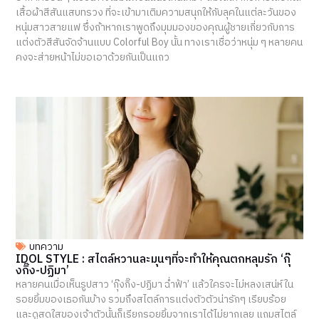
เสื้อผ้าสีสันแสบทรวง ที่จะเข้ามาเติมความสนุกให้กับลุคในแต่ละวันของ
หนุ่มสาวสายแฟ ซึ่งถ้าหากเราพูดถึงมุมมองของคุณผู้ชายเกี่ยวกับการ
แต่งตัวสีสันจัดจ้านแบบ Colorful Boy นั้น ทางเราเชื่อว่าหนุ่ม ๆ หลายคน
คงจะส่ายหน้าไม่ขอเอาด้วยกันเป็นแถว
บทความ
IDOL STYLE : สไตล์หวานละมุนๆที่จะทำให้คุณตกหลุมรัก ‘กุ๊
งกิ๊ง-ปฏิมา’
หลายคนเมื่อเห็นรูปสาว ‘กุ๊งกิ๊ง-ปฏิมา ฉ่ำฟ้า’ แล้วใครจะไม่หลงเสน่ห์ใน
รอยยิ้มของเธอกันบ้าง รวมถึงสไตล์การแต่งตัวตัวน่ารักๆ เรียบร้อย
และดูสดใสของเจ้าตัวนั้นก็เรียกรอยยิ้มจากเราได้ไม่ยากเลย แถมสไตล์