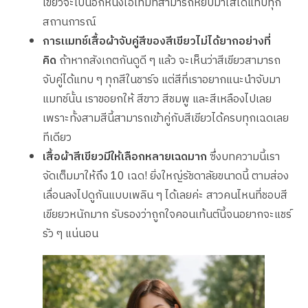
เขียวจะเป็นอีกหนึ่งไอเท็มที่สามารถหยิบมาใส่ได้แทบทุก
สถานการณ์
การแมทช์เสื้อผ้าจับคู่สีของสีเขียวไม่ได้ยากอย่างที่
คิด
ถ้าหากสังเกตกันดูดี ๆ แล้ว จะเห็นว่าสีเขียวสามารถ
จับคู่ได้แทบ ๆ ทุกสีในชาร์จ แต่สีที่เราอยากแนะนำจับมา
แมทช์นั้น เราขอยกให้ สีขาว สีชมพู และสีเหลืองไปเลย
เพราะทั้งสามสีนี้สามารถเข้าคู่กับสีเขียวได้ครบทุกเฉดเลย
ทีเดียว
เสื้อผ้าสีเขียวมีให้เลือกหลายเฉดมาก
ซึ่งบทความนี้เรา
จัดเต็มมาให้ถึง 10 เฉด! ยิ่งใหญ่รัชดาลัยขนาดนี้ ตามส่อง
เลื่อนลงไปดูกันแบบเพลิน ๆ ได้เลยค่ะ สาวคนไหนที่ชอบสี
เขียยวหนักมาก รับรองว่าถูกใจคอนเท้นต์นี้จนอยากจะแชร์
รัว ๆ แน่นอน