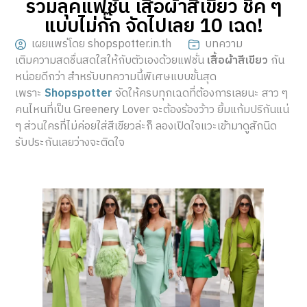
รวมลุคแฟชั่น เสื้อผ้าสีเขียว ชิค ๆ
แบบไม่กั๊ก จัดไปเลย 10 เฉด!
เผยแพร่โดย shopspotter.in.th
บทความ
เติมความสดชื่นสดใสให้กับตัวเองด้วยแฟชั่น
เสื้อผ้าสีเขียว
กัน
หน่อยดีกว่า สำหรับบทความนี้พิเศษแบบขั้นสุด
เพราะ
Shopspotter
จัดให้ครบทุกเฉดที่ต้องการเลยนะ สาว ๆ
คนไหนที่เป็น Greenery Lover จะต้องร้องว้าว ยิ้มแก้มปริกันแน่
ๆ ส่วนใครที่ไม่ค่อยใส่สีเขียวล่ะก็ ลองเปิดใจแวะเข้ามาดูสักนิด
รับประกันเลยว่างจะติดใจ