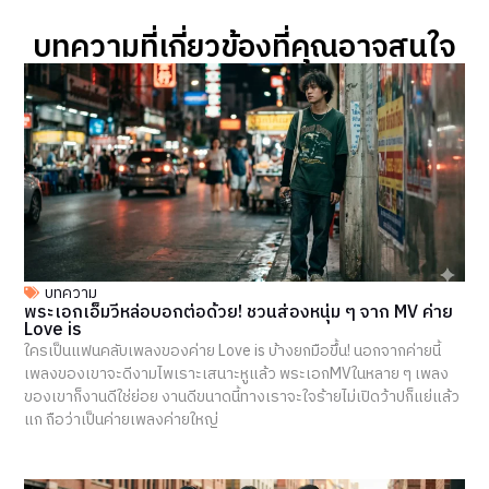
บทความที่เกี่ยวข้องที่คุณอาจสนใจ​
บทความ
พระเอกเอ็มวีหล่อบอกต่อด้วย! ชวนส่องหนุ่ม ๆ จาก MV ค่าย
Love is
ใครเป็นแฟนคลับเพลงของค่าย Love is บ้างยกมือขึ้น! นอกจากค่ายนี้
เพลงของเขาจะดีงามไพเราะเสนาะหูแล้ว พระเอกMVในหลาย ๆ เพลง
ของเขาก็งานดีใช่ย่อย งานดีขนาดนี้ทางเราจะใจร้ายไม่เปิดว้าปก็แย่แล้ว
แก ถือว่าเป็นค่ายเพลงค่ายใหญ่