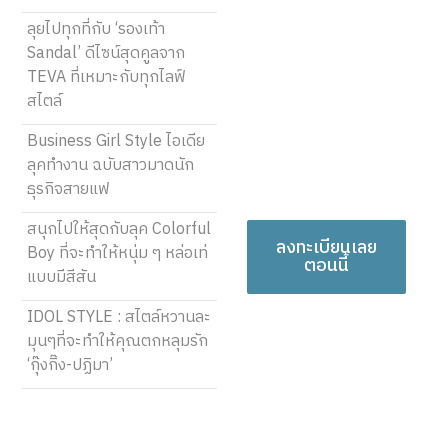
ลงทะเบียนวันนี้และเริ่ม
ลุยไปทุกที่กับ ‘รองเท้า
แบ่งปันมุมมองที่เป็น
Sandal’ ดีไซน์สุดคูลจาก
เอกลักษณ์ของคุณ คำ
TEVA ที่เหมาะกับทุกไลฟ์
พูดของคุณสามารถให้
สไตล์
ความรู้ สร้างแรงบันดาล
ใจ ให้ความบันเทิง และ
Business Girl Style ไอเดีย
เชื่อมโยงผู้คนได้ พวกมัน
ลุคทำงาน ฉบับสาวมาดนัก
สมควรได้รับการรับฟัง!
ธุรกิจสายแฟ
สนุกไปให้สุดกับลุค Colorful
ลงทะเบียนเลย
Boy ที่จะทำให้หนุ่ม ๆ หล่อเท่
ตอนนี้
แบบมีสีสัน
IDOL STYLE : สไตล์หวานละ
มุนๆที่จะทำให้คุณตกหลุมรัก
‘กุ๊งกิ๊ง-ปฏิมา’