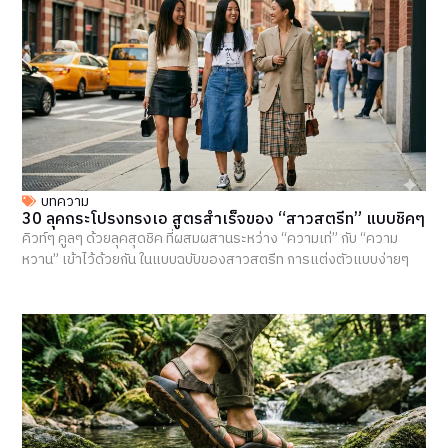
บทความ
30 ลุคกระโปรงทรงเอ สูตรสำเร็จของ “สาวสตรีท” แบบชิคๆ
คิวท์ๆ คูลๆ ด้วยลุคสุดชิค ที่ผสมผสานระหว่าง “ความเท่” กับ “ความ
หวาน” เข้าไว้ด้วยกัน ในแบบฉบับของสาวสตรีท การแต่งตัวแบบง่ายๆ