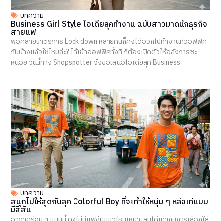
บทความ
Business Girl Style ไอเดียลุคทำงาน ฉบับสาวมาดนักธุรกิจ
สายแฟ
พอคลายมาตรการ Lock down หลายคนก็คงได้ออกไปทำงานที่ออฟฟิศ
กันบ้างแล้วใช่ไหมล่ะ? ได้เข้าออฟฟิศทั้งที ก็ต้องเปิดตัวให้อลังการซะ
หน่อย วันนี้ทาง Shopspotter จึงขอเสนอไอเดียลุค Business
บทความ
สนุกไปให้สุดกับลุค Colorful Boy ที่จะทำให้หนุ่ม ๆ หล่อเท่แบบ
มีสีสัน
อากาศร้อน ๆ แบบนี้ คงไม่มีแฟชั่นแนวไหนเหมาะสมได้เท่ากับการเลือกใส่