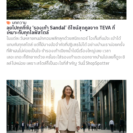
บทความ
ลุยไปทุกที่กับ ‘รองเท้า Sandal’ ดีไซน์สุดคูลจาก TEVA ที่
เหมาะกับทุกไลฟ์สไตล์
ในแต่ละวันหลายคนมักคอมพลีทลุคด้วยสนีกเกอร์ ไอเท็มที่แม้จะเข้าได้
แทบกับทุกสไตล์ แต่ก็มีบางข้อจำกัดที่ปฏิเสธไม่ได้ อย่างบ้านเราบ่อยครั้ง
ที่ฟ้าฝนไม่ค่อยเป็นใจ ถ้ารองเท้าเปียกน้ำไปนี่เรื่องใหญ่เลย เวลา
เลอะเทอะก็ซักยากด้วย ครั้นจะใส่รองเท้าแตะออกจากบ้านไปเลยก็ดูจะชิ
ลล์ไปหน่อย เพราะสไตล์ก็เป็นอะไรที่สำคัญ วันนี้ ShopSpotter