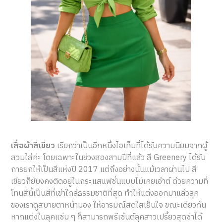
เสื้อผ้าสีเขียว
เรียกว่าเป็นอีกหนึ่งไอเท็มที่ได้รับความนิยมจากผู้
สวมใส่ค่ะ โดยเฉพาะในช่วงสองสามปีที่แล้ว สี Greenery ได้รับ
การยกให้เป็นสีแห่งปี 2017 แต่ถึงอย่างนั้นแม้เวลาผ่านไป สี
เขียวก็ยับงคงติดอยู่ในกระแสแฟชั่นแบบไม่เคยเอ้าต์ ด้วยความที่
โทนสีนี้เป็นสีที่เข้าใกล้ธรรมชาติที่สุด ทำให้แต่งออกมาแล้วลุค
ของเราดูสบายตาหน้ามอง ให้อารมณ์สดใสเย็นใจ ขณะเดียวกัน
หากแต่งในลุคแซ่บ ๆ ก็สามารถพรีเซ้นต์ลุคสาวเปรี้ยวสุดซ่าได้