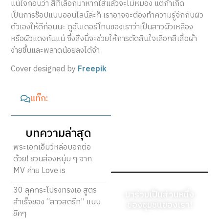
แน่ใจก่อนว่า สีที่เลือกมาหากใส่แล้วจะไม่หมอง แต่ถ้าเกิด
เป็นการช็อปแบบออนไลน์ล่ะก็ เราอาจจะต้องทำความรู้จักกับผิว
ตัวเองให้ดีก่อนนะ ดูอันเดอร์โทนของเราว่าเป็นสาวผิวเหลือง
หรือผิวแดงกันแน่ ซึ่งสิ่งนี้จะช่วยให้การตัดสินใจเลือกสีเสื้อผ้า
ง่ายขึ้นและพลาดน้อยลงได้จ้า
Cover designed by
Freepik
แท็ก:
บทความล่าสุด
พระเอกเอ็มวีหล่อบอกต่อ
ด้วย! ชวนส่องหนุ่ม ๆ จาก
MV ค่าย Love is
30 ลุคกระโปรงทรงเอ สูตร
มาร่วมเป็นส่วนหนึ่ง
สำเร็จของ “สาวสตรีท” แบบ
ของชุมชนของเรา!
ชิคๆ