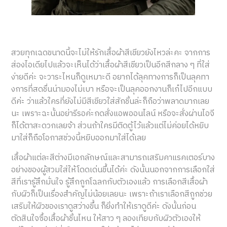
สวยทุกเฉดขนาดนี้จะไม่ให้รักเสื้อผ้าสีเขียวยังไหวล่ะคะ จากการ
ส่องไอเดียไปแล้วจะเห็นได้ว่าเสื้อผ้าสีเขียวเป็นอีกสีกลาง ๆ ที่ใส่
ง่ายดีค่ะ จะวาระไหนก็ดูเหมาะดี อยากได้ลุคทางการก็เป็นลุคทา
งการที่สดชื่นน่ามองไม่เบา หรือจะเป็นลุคออกงานก็เก๋ไปอีกแบบ
ดีค่ะ ว่าแล้วใครที่ยังไม่มีสีเขียวใส่สักชิ้นล่ะก็ถือว่าพลาดมากเลย
นะ เพราะฉะนั้นอย่ารีรอค่ะกดสั่งแอพออนไลน์ หรือจะสั่งผ่านไอจี
ก็ได้ตาสะดวกเลยจ้า ส่วนถ้าใครมีติดตู้ไว้แล้วแต่ไม่ค่อยได้หยิบ
มาใส่ก็ถือโอกาสช่วงนี้หยิบออกมาใส่ได้เลย
เสื้อผ้าแต่ละสีต่างมีเอกลักษณ์และสามารถเสริมคาแรคเตอร์บาง
อย่างของผู้สวมใส่ให้โดดเด่นขึ้นได้ค่ะ ดังนั้นนอกจากการเลือกใส่
สีที่เรารู้สึกมั่นใจ รู้สึกถูกโฉลกกับตัวเองแล้ว การเลือกสีเสื้อผ้า
กับผิวก็เป็นเรื่องสำคัญไม่น้อยเลยนะ เพราะถ้าเราเลือกสีถูกช่วย
เสริมให้ผิวของเราดูสว่างขึ้น ก็ยิ่งทำให้เราดูดีค่ะ ดังนั้นก่อน
ตัดสินใจซื้อเสื้อผ้าชิ้นไหน ให้สาว ๆ ลองเทียบกับผิวตัวเองให้