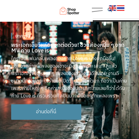
บทความ
พระเอกเอ็มวีหล่อบอกต่อด้วย! ชวนส่องหนุ่ม ๆ จาก
MV ค่าย Love is
ใครเป็นแฟนคลับเพลงของค่าย Love is บ้างยกมือขึ้น!
นอกจากค่ายนี้เพลงของเขาจะดีงามไพเราะเสนาะหูแล้ว
พระเอกMVในหลาย ๆ เพลงของเขาก็งานดีใช่ย่อย งานดี
ขนาดนี้ทางเราจะใจร้ายไม่เปิดว้าปก็แย่แล้วแก ถือว่าเป็นค่าย
เพลงค่ายใหญ่ ๆ อีกค่ายหนึ่งของประเทศไทยเลยก็ว่าได้กับ
ค่าย Love is ที่รวบรวมศิลปินมากฝีมือมาทำเพลงเพราะ
อ่านต่อที่นี่