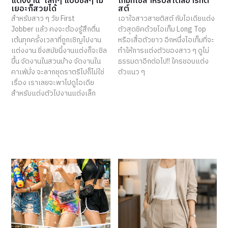
แต่งงาน’ เล็กๆ แบบชิลๆ ไม่
เท็มที่ใช่สำหรับสไตล์อาร์ทติ
เยอะก็สวยได้
สต์
สำหรับสาว ๆ วัย First
เอาใจสาวสายติสต์ กับไอเดียแต่ง
Jobber แล้ว คงจะต้องรู้สึกตื่น
ตัวสุดชิคด้วยไอเท็ม Long Top
เต้นทุกครั้งเวลาที่ถูกเชิญไปงาน
หรือเสื้อตัวยาว อีกหนึ่งไอเท็มที่จะ
แต่งงาน ยิ่งสมัยนี้งานแต่งก็จะชิล
ทำให้การแต่งตัวของสาว ๆ ดูไม่
ขึ้น จัดงานในสวนบ้าง จัดงานใน
ธรรมดาอีกต่อไป!! ใครชอบแต่ง
คาเฟ่มั่ง จะลากชุดราตรีไปก็ไม่ใช่
ตัวแนว ๆ
เรื่อง เราเลยจะพาไปดูไอเดีย
สำหรับแต่งตัวไปงานแต่งเล็ก