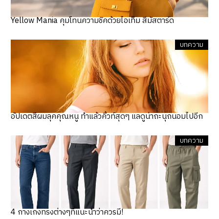
Yellow Mania คุมโทนความชิคด้วยไอเท็ม สีมัสตาร์ด
บทความ
อัปเดตสีผมลุคคุณหนู ทำแล้วคิ้วท์สุดๆ แลดูน่าถะนุถนอมไปอีก
บทความ
4 กางเกงทรงต่างๆที่แนะนำว่าควรมี!