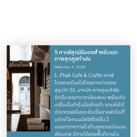
5 คาเฟ่สุดมินิมอลสำหรับแชะ
ภาพสุดคูลท้าฝน
February 4, 2026
1. Phak Cafe & Crafts คาเฟ่
ใจกลางเมืองไม่ไกลจากปากซอย
สุขุมวิท 51 มากนัก หากคุณกำลัง
คิดถึงบรรยากาศเงียบสงบ พร้อมกับ
เครื่องดื่มดีๆในมือสักแก้ว แถมยังได้
อัปเดตแฟชั่นและช้อปปิ้งสารพัดไอเท็
มรักษ์โลกบนมัลติสโตร์ชั้น 2
บรรยากาศภายในร้านถูกตกแต่งแบบ
เรียบง่าย มีการใช้สอยพื้นที่ภายใน