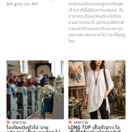
Ash grey และ Ash
รับซัมเมอร์แบบครบสูตรเสริมลุค
เก๋ ๆ มาที่นี่ไม่มีผิดหวังแน่นอน! ถึง
อากาศจะร้อนแต่คนต้องไม่ร้อน
ตามอากาศนะจ๊ะ อย่ายอมให้สไตล์
การแต่งตัวของเราต้องมาสะดุด
เพราะสภาพอากาศ ไม่ว่าจะเป็นฤดู
ไหน
บทความ
บทความ
ไอเดียแต่งตัวไป ‘งาน
LONG TOP เสื้อตัวยาว ไอ