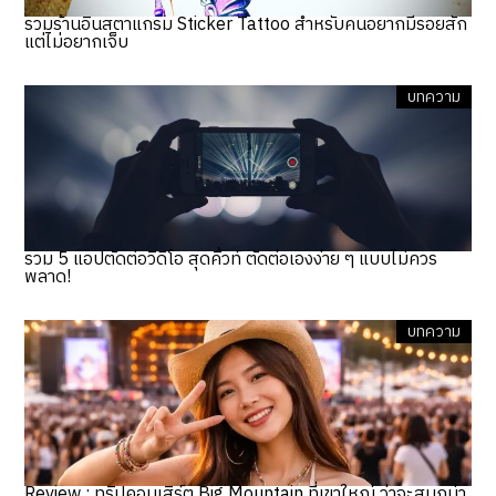
รวมร้านอินสตาแกรม Sticker Tattoo สำหรับคนอยากมีรอยสัก
แต่ไม่อยากเจ็บ
บทความ
รวม 5 แอปตัดต่อวิดีโอ สุดคิ้วท์ ตัดต่อเองง่าย ๆ แบบไม่ควร
พลาด!
บทความ
Review : ทริปคอนเสิร์ต Big Mountain ที่เขาใหญ่ ว่าจะสนุกน่า