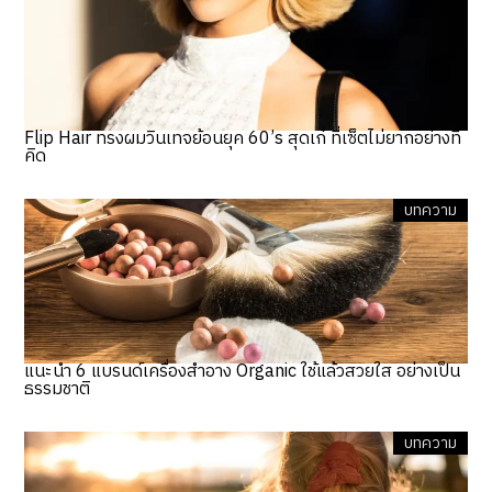
Flip Hair ทรงผมวินเทจย้อนยุค 60’s สุดเก๋ ที่เซ็ตไม่ยากอย่างที่
คิด
บทความ
แนะนำ 6 แบรนด์เครื่องสำอาง Organic ใช้แล้วสวยใส อย่างเป็น
ธรรมชาติ
บทความ