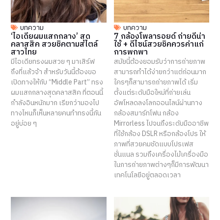
บทความ
บทความ
‘ไอเดียผมแสกกลาง’ สุด
7 กล้องโพลารอยด์ ถ่ายดีน่า
คลาสสิค สวยชิคตามสไตล์
ใช้ + ดีไซน์สวยชิคควรค่าแก่
สาวไทย
การพกพา
มีไอเดียทรงผมสวย ๆ มาเสิร์ฟ
สมัยนี้ต้องยอมรับว่าการถ่ายภาพ
ถึงที่แล้วจ้า สำหรับวันนี้ต้องขอ
สามารถทำได้ง่ายกว่าแต่ก่อนมาก
เปิดทางให้กับ “Middle Part” ทรง
ใครๆก็สามารถถ่ายภาพได้ เริ่ม
ผมแสกกลางสุดคลาสสิค ที่ตอนนี้
ตั้งแต่ระดับมือใหม่ที่ถ่ายเล่น
กำลังอินหนักมาก เรียกว่ามองไป
อัพโหลดลงโลกออนไลน์ผ่านทาง
ทางไหนก็เห็นหลายคนทำทรงนี้กัน
กล้องสมาร์ทโฟน กล้อง
อยู่บ่อย ๆ
Mirrorless ไปจนถึงระดับมืออาชีพ
ที่ใช้กล้อง DSLR หรือกล้องโปร ให้
ภาพที่สวยคมชัดแบบโปรเฟส
ชั่นแนล รวมถึงเครื่องไม้เครื่องมือ
ในการถ่ายภาพต่างๆก็มีการพัฒนา
เทคโนโลยีอยู่ตลอดเวลา