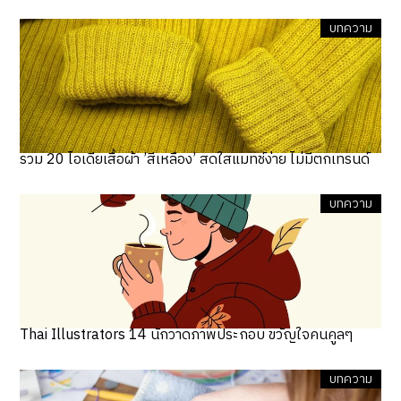
บทความ
รวม 20 ไอเดียเสื้อผ้า ’สีเหลือง’ สดใสแมทช์ง่าย ไม่มีตกเทรนด์
บทความ
Thai Illustrators 14 นักวาดภาพประกอบ ขวัญใจคนคูลๆ
บทความ