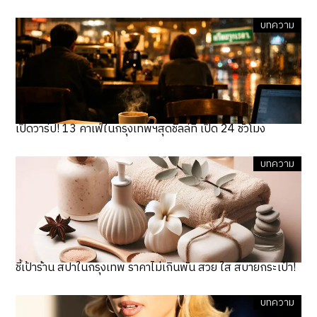
บทความ
เปิดวาร์ป! 13 คาเฟ่ในกรุงเทพฯสุดชิลล์ที่ เปิด 24 ชั่วโมง
บทความ
ชี้เป้าร้าน สปาในกรุงเทพ ราคาไม่เกินพัน สวย ใส สบายกระเป๋า!
บทความ