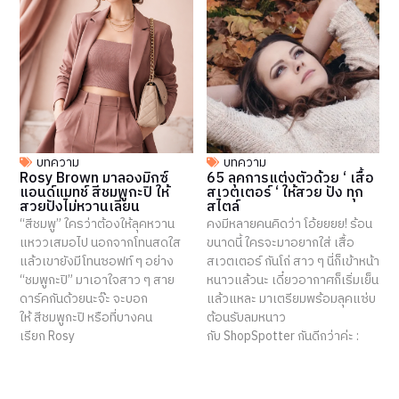
บทความ
บทความ
Rosy Brown มาลองมิกซ์
65 ลุคการแต่งตัวด้วย ‘ เสื้อ
แอนด์แมทช์ สีชมพูกะปิ ให้
สเวตเตอร์ ‘ ให้สวย ปัง ทุก
สวยปังไม่หวานเลี่ยน
สไตล์
“สีชมพู” ใครว่าต้องให้ลุคหวาน
คงมีหลายคนคิดว่า โอ้ยยยย! ร้อน
แหววเสมอไป นอกจากโทนสดใส
ขนาดนี้ ใครจะมาอยากใส่ เสื้อ
แล้วเขายังมีโทนซอฟท์ ๆ อย่าง
สเวตเตอร์ กันโถ่ สาว ๆ นี่ก็เข้าหน้า
“ชมพูกะปิ” มาเอาใจสาว ๆ สาย
หนาวแล้วนะ เดี๋ยวอากาศก็เริ่มเย็น
ดาร์คกันด้วยนะจ๊ะ จะบอก
แล้วแหละ มาเตรียมพร้อมลุคแซ่บ
ให้ สีชมพูกะปิ หรือที่บางคน
ต้อนรับลมหนาว
เรียก Rosy
กับ ShopSpotter กันดีกว่าค่ะ :