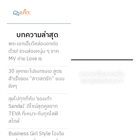
แท็ก:
บทความล่าสุด
พระเอกเอ็มวีหล่อบอกต่อ
ด้วย! ชวนส่องหนุ่ม ๆ จาก
MV ค่าย Love is
30 ลุคกระโปรงทรงเอ สูตร
มาร่วมเป็นส่วนหนึ่ง
สำเร็จของ “สาวสตรีท” แบบ
ของชุมชนของเรา!
ชิคๆ
ลงทะเบียนวันนี้และเริ่ม
ลุยไปทุกที่กับ ‘รองเท้า
แบ่งปันมุมมองที่เป็น
Sandal’ ดีไซน์สุดคูลจาก
เอกลักษณ์ของคุณ คำ
TEVA ที่เหมาะกับทุกไลฟ์
พูดของคุณสามารถให้
สไตล์
ความรู้ สร้างแรงบันดาล
ใจ ให้ความบันเทิง และ
Business Girl Style ไอเดีย
เชื่อมโยงผู้คนได้ พวกมัน