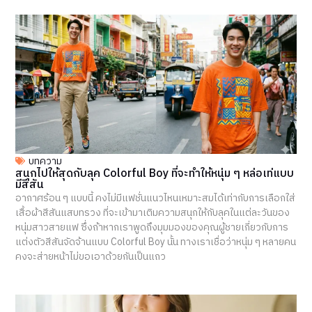
บทความ
สนุกไปให้สุดกับลุค Colorful Boy ที่จะทำให้หนุ่ม ๆ หล่อเท่แบบ
มีสีสัน
อากาศร้อน ๆ แบบนี้ คงไม่มีแฟชั่นแนวไหนเหมาะสมได้เท่ากับการเลือกใส่
เสื้อผ้าสีสันแสบทรวง ที่จะเข้ามาเติมความสนุกให้กับลุคในแต่ละวันของ
หนุ่มสาวสายแฟ ซึ่งถ้าหากเราพูดถึงมุมมองของคุณผู้ชายเกี่ยวกับการ
แต่งตัวสีสันจัดจ้านแบบ Colorful Boy นั้น ทางเราเชื่อว่าหนุ่ม ๆ หลายคน
คงจะส่ายหน้าไม่ขอเอาด้วยกันเป็นแถว