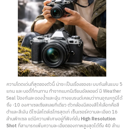
ความโดดเด่นที่สุดของตัวนี้ น่าจะเป็นเรื่องของระบบกันสั่นแบบ 5
แกน และบอดี้ที่ทนทาน ทำจากแมกนีเซียมอัลลอยด์ มี Weather
Seal ป้องกันละอองน้ำและฝุ่น ทางแบรนด์เคลมว่าทนอุณหภูมิได้
ถึง -10 องศาเซลเซียสเลยทีเดียว ตัวกล้องมีสองสีให้เลือกคือสี
ดำและสีเงิน ดีไซน์สไตล์เรโทรสุดเท่ เซ็นเซอร์ความละเอียด 16
ล้านพิกเซล แต่มีความพิเศษอยู่ที่ฟังก์ชั่น
High
R
esolution
Shot
ที่สามารถเพิ่มความละเอียดของภาพสูงสุดได้ถึง 40 ล้าน