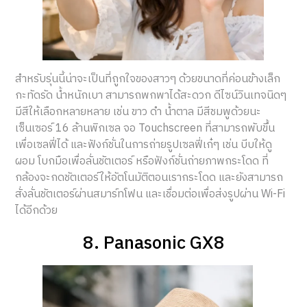
สำหรับรุ่นนี้น่าจะเป็นที่ถูกใจของสาวๆ ด้วยขนาดที่ค่อนข้างเล็ก
กะทัดรัด น้ำหนักเบา สามารถพกพาได้สะดวก ดีไซน์วินเทจนิดๆ
มีสีให้เลือกหลายหลาย เช่น ขาว ดำ น้ำตาล มีสีชมพูด้วยนะ
เซ็นเซอร์ 16 ล้านพิกเซล จอ Touchscreen ที่สามารถพับขึ้น
เพื่อเซลฟี่ได้ และฟังก์ชั่นในการถ่ายรูปเซลฟี่เก๋ๆ เช่น บีบให้ดู
ผอม โบกมือเพื่อลั่นชัตเตอร์ หรือฟังก์ชั่นถ่ายภาพกระโดด ที่
กล้องจะกดชัตเตอร์ให้อัตโนมัติตอนเรากระโดด และยังสามารถ
สั่งลั่นชัตเตอร์ผ่านสมาร์ทโฟน และเชื่อมต่อเพื่อส่งรูปผ่าน Wi-Fi
ได้อีกด้วย
8. Panasonic GX8