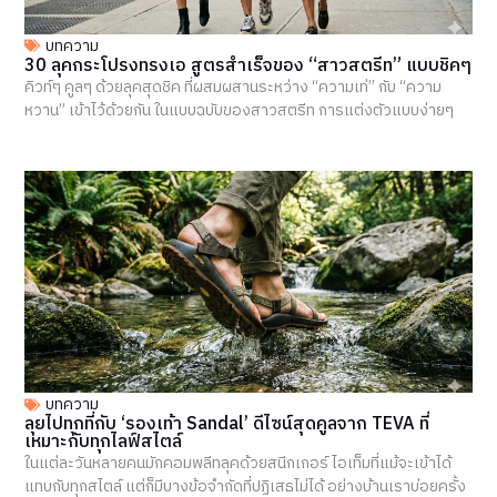
บทความ
30 ลุคกระโปรงทรงเอ สูตรสำเร็จของ “สาวสตรีท” แบบชิคๆ
คิวท์ๆ คูลๆ ด้วยลุคสุดชิค ที่ผสมผสานระหว่าง “ความเท่” กับ “ความ
หวาน” เข้าไว้ด้วยกัน ในแบบฉบับของสาวสตรีท การแต่งตัวแบบง่ายๆ
บทความ
ลุยไปทุกที่กับ ‘รองเท้า Sandal’ ดีไซน์สุดคูลจาก TEVA ที่
เหมาะกับทุกไลฟ์สไตล์
ในแต่ละวันหลายคนมักคอมพลีทลุคด้วยสนีกเกอร์ ไอเท็มที่แม้จะเข้าได้
แทบกับทุกสไตล์ แต่ก็มีบางข้อจำกัดที่ปฏิเสธไม่ได้ อย่างบ้านเราบ่อยครั้ง