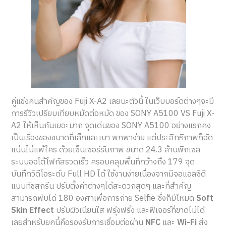
คู่แข่งคนสำคัญของ Fuji X-A2 เลยนะตัวนี้ ในเว็บบอร์ดต่างๆจะมี
การรีวิวเปรียบเทียบหมัดต่อหมัด ของ SONY A5100 VS Fuji X-
A2 ให้เห็นกันเยอะมาก จุดเด่นของ SONY A5100 อย่างแรกคง
เป็นเรื่องของขนาดที่เล็กและเบา พกพาง่าย แต่ประสิทธิภาพก็อัด
แน่นไม่แพ้ใคร ด้วยเซ็นเซอร์รับภาพ ขนาด 24.3 ล้านพิกเซล
ระบบออโต้โฟกัสรวดเร็ว ครอบคลุมพื้นที่กว้างถึง 179
จุด
บันทึกวิดีโอระดับ Full HD ได้ ใช้งานง่ายเนื่องจากมีจอแอลซีดี
แบบทัชสกรีน ปรับตั้งค่าต่างๆได้สะดวกสุดๆ และที่สำคัญ
สามารถพับได้ 180 องศาเพื่อการถ่าย Selfie ซึ่งก็มีโหมด
Soft
Skin Effect
ปรับผิวเนียนใส ฟรุ้งฟริ้ง และฟีเจอร์ที่ขาดไม่ได้
เลยสำหรับยุคนี้คือรองรับการเชื่อมต่อผ่าน
NFC
และ
Wi-Fi
ส่ง