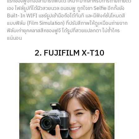
แรกของฟูจิที่จอสามารถพับได้ เหมาะมากสำหรับการถ่ายภายตัว
เอง ไฟล์รูปที่ได้ผิวสวยนวล อมชมพู ถูกใจขา Selfie อีกทั้งยัง
Built- In WIFI แชร์รูปเข้ามือถือได้ทันที และมีฟังก์ชั่นโหมดสี
แบบฟิล์ม (Film Simulation) ที่ปรับสีภาพให้ดูเหมือนถ่ายจาก
ฟิล์มเก่ายุคคลาสสิคของฟูจิ ได้รูปที่สวยแปลกตา ไม่ซ้ำใคร
แน่นอน
2. FUJIFILM X-T10