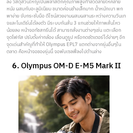
ลง วัสดุส่วนใหญ่เป็นพลาสติกคุณภาพสูงทำลวดลายให้คล้าย
หนัง ผสมกับอะลูมิเนียม ขนาดค่อนข้างเล็กมาก น้ำหนักเบา พก
พาง่าย จับกระชับมือ ดีไซน์สวยงามผสมผสานระหว่างความวินเท
จและโมเดิร์นได้ลงตัว มีระบบกันสั่น 3 แกนช่วยให้ภาพสั่นไหว
น้อยลง หน้าจอทัชสกรีนได้ สามารถสั่งงานต่างๆเช่น เเตะเลือก
จุดโฟกัส ปรับตั้งค่ากล้อง เลื่อนดูรูป หรือกดชัตเตอร์ได้ง่ายๆ อีก
จุดเด่นสำคัญที่ทำให้ Olympus EPL7 แตกต่างจากรุ่นอื่นๆใน
ตลาด คือหน้าจอของรุ่นนี้ จอพับเซลฟี่ลงไปด้านล่าง
6.
Olympus OM-D E-M5 Mark II