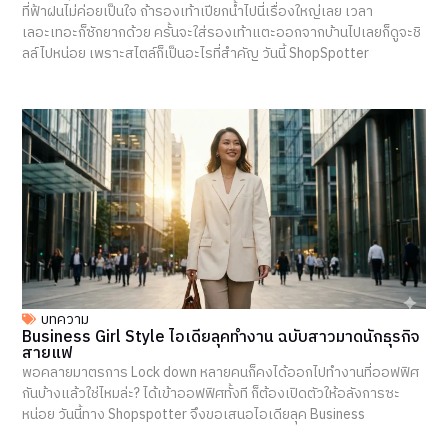
ที่ฟ้าฝนไม่ค่อยเป็นใจ ถ้ารองเท้าเปียกน้ำไปนี่เรื่องใหญ่เลย เวลา
เลอะเทอะก็ซักยากด้วย ครั้นจะใส่รองเท้าแตะออกจากบ้านไปเลยก็ดูจะชิ
ลล์ไปหน่อย เพราะสไตล์ก็เป็นอะไรที่สำคัญ วันนี้ ShopSpotter
บทความ
Business Girl Style ไอเดียลุคทำงาน ฉบับสาวมาดนักธุรกิจ
สายแฟ
พอคลายมาตรการ Lock down หลายคนก็คงได้ออกไปทำงานที่ออฟฟิศ
กันบ้างแล้วใช่ไหมล่ะ? ได้เข้าออฟฟิศทั้งที ก็ต้องเปิดตัวให้อลังการซะ
หน่อย วันนี้ทาง Shopspotter จึงขอเสนอไอเดียลุค Business