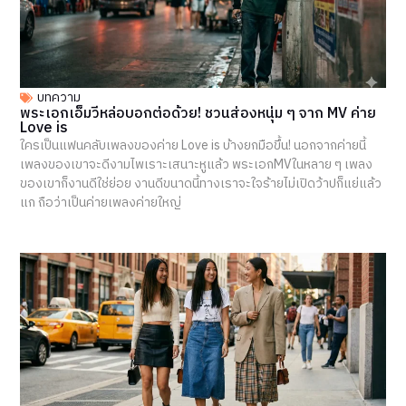
บทความ
พระเอกเอ็มวีหล่อบอกต่อด้วย! ชวนส่องหนุ่ม ๆ จาก MV ค่าย
Love is
ใครเป็นแฟนคลับเพลงของค่าย Love is บ้างยกมือขึ้น! นอกจากค่ายนี้
เพลงของเขาจะดีงามไพเราะเสนาะหูแล้ว พระเอกMVในหลาย ๆ เพลง
ของเขาก็งานดีใช่ย่อย งานดีขนาดนี้ทางเราจะใจร้ายไม่เปิดว้าปก็แย่แล้ว
แก ถือว่าเป็นค่ายเพลงค่ายใหญ่