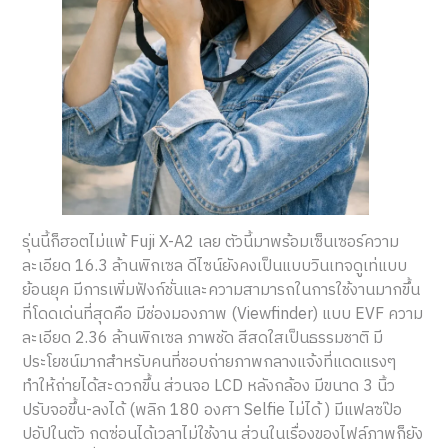
รุ่นนี้ก็ฮอตไม่แพ้ Fuji X-A2 เลย ตัวนี้มาพร้อมเซ็นเซอร์ความ
ละเอียด 16.3 ล้านพิกเซล ดีไซน์ยังคงเป็นแบบวินเทจดูเท่แบบ
ย้อนยุค มีการเพิ่มฟังก์ชั่นและความสามารถในการใช้งานมากขึ้น
ที่โดดเด่นที่สุดคือ มีช่องมองภาพ (Viewfinder) แบบ EVF ความ
ละเอียด 2.36 ล้านพิกเซล ภาพชัด สีสดใสเป็นธรรมชาติ มี
ประโยชน์มากสำหรับคนที่ชอบถ่ายภาพกลางแจ้งที่แดดแรงๆ
ทำให้ถ่ายได้สะดวกขึ้น ส่วนจอ LCD หลังกล้อง มีขนาด 3 นิ้ว
ปรับจอขึ้น-ลงได้ (พลิก 180 องศา Selfie ไม่ได้ ) มีแฟลซป๊อ
ปอัปในตัว กดซ่อนได้เวลาไม่ใช้งาน ส่วนในเรื่องของไฟล์ภาพก็ยัง