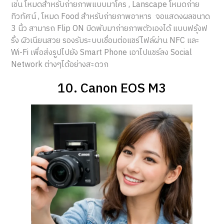
เช่น โหมดสำหรับถ่ายภาพแบบมาโคร , Lanscape โหมดถ่าย
ทิวทัศน์ , โหมด Food สำหรับถ่ายภาพอาหาร จอแสดงผลขนาด
3 นิ้ว สามารถ Flip ON บิดพับมาถ่ายภาพตัวเองได้ แบบฟรุ้งฟ
ริ้ง ผิวเนียนสวย รองรับระบบเชื่อมต่อแชร์ไฟล์ผ่าน NFC และ
Wi-Fi เพื่อส่งรูปไปยัง Smart Phone เอาไปแชร์ลง Social
Network ต่างๆได้อย่างสะดวก
10. Canon EOS M3