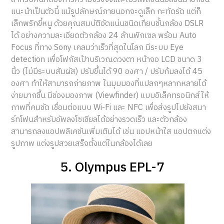
แนะนำเป็นตัวนี้ แม้รูปลักษณ์ภายนอกจะดูเล็ก กะทัดรัด แต่ก็
เล็กพริกขี้หนู ด้วยคุณสมบัติอัดแน่นชนิดเทียบชั้นกล้อง DSLR
ได้ อย่างความละเอียดตัวกล้อง 24 ล้านพิกเซล พร้อม Auto
Focus ที่ทาง Sony เคลมว่าเร็วที่สุดในโลก มีระบบ Eye
detection เพื่อโฟกัสเป้าบริเวณดวงตา หน้าจอ LCD ขนาด 3
นิ้ว (ไม่มีระบบสัมผัส) ปรับขึ้นได้ 90 องศา / ปรับก้มลงได้ 45
องศา ทำให้สามารถถ่ายภาพ ในมุมมองที่แปลกๆหลากหลายได้
ง่ายมากขึ้น มีช่องมองภาพ (Viewfinder) แบบอิเล็คทรอนิกส์ให้
ภาพที่คมชัด เชื่อมต่อแบบ Wi-Fi และ NFC เพื่อส่งรูปไปยังสมา
ร์ทโฟนสำหรับอัพลงโซเชียลได้อย่างรวดเร็ว และตัวกล้อง
สามารถลงแอปพลิเคชันเพิ่มเติมได้ เช่น แอปหน้าใส แอปตกแต่ง
รูปภาพ แต่งรูปสวยเสร็จตั้งแต่ในกล้องได้เลย
5. Olympus EPL-7