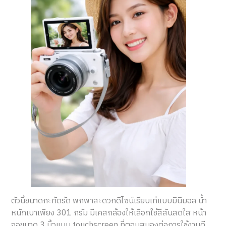
ตัวนี้ขนาดกะทัดรัด พกพาสะดวกดีไซน์เรียบเท่แบบมินิมอล น้ำ
หนักเบาเพียง 301 กรัม มีเคสกล้องให้เลือกใช้สีสันสดใส หน้า
จอขนาด 3 นิ้วแบบ touchscreen ที่ตอบสนองต่อการใช้งานดี