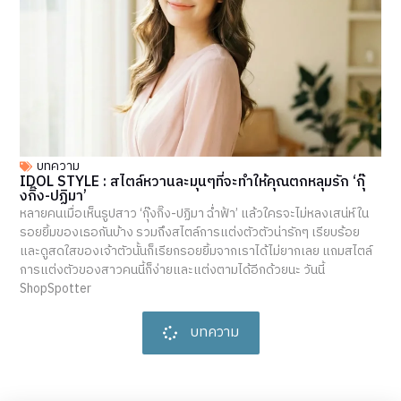
บทความ
IDOL STYLE : สไตล์หวานละมุนๆที่จะทำให้คุณตกหลุมรัก ‘กุ๊
งกิ๊ง-ปฏิมา’
หลายคนเมื่อเห็นรูปสาว ‘กุ๊งกิ๊ง-ปฏิมา ฉ่ำฟ้า’ แล้วใครจะไม่หลงเสน่ห์ใน
รอยยิ้มของเธอกันบ้าง รวมถึงสไตล์การแต่งตัวตัวน่ารักๆ เรียบร้อย
และดูสดใสของเจ้าตัวนั้นก็เรียกรอยยิ้มจากเราได้ไม่ยากเลย แถมสไตล์
การแต่งตัวของสาวคนนี้ก็ง่ายและแต่งตามได้อีกด้วยนะ วันนี้
ShopSpotter
บทความ