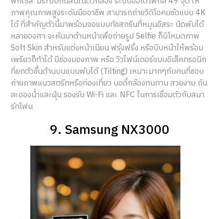
พิกเซล มีระบบกันสั่นในตัวกล้อง ระบบออโต้โฟกัส 49 จุด ให้
ภาพคุณภาพสูงระดับมืออาชีพ สามารถถ่ายวิดิโอคมชัดแบบ 4K
ได้ ที่สำคัญตัวนี้มาพร้อมจอแบบทัชสกรีนที่หมุนอิสระ บิดพับได้
หลายองศา จะหันมาด้านหน้าเพื่อถ่ายรูป Selfie ก็มีโหมดภาพ
Soft Skin สำหรับแต่งหน้าเนียน ฟรุ้งฟริ้ง หรือบีบหน้าให้พร้อม
เพรียวก็ทำได้ มีช่องมองภาพ หรือ วิวไฟน์เดอร์แบบอิเล็คทรอนิก
ที่ยกตัวขึ้นด้านบนแบบพับได้ (Tilting) เหมาะมากๆกับคนที่ชอบ
ถ่ายภาพแนวสตรีทหรือท่องเที่ยว บอดี้กล้องทนทาน สวยงาม กัน
ละอองน้ำและฝุ่น รองรับ Wi-Fi และ NFC ในการเชื่อมตัวกับสมา
ร์ทโฟน
9. Samsung NX3000