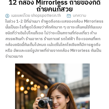
12 กล้อง Mirrorless ถ่ายของก็ดี
ถ่ายคนก็สวย
เผยแพร่โดย shopspotter.in.th
บทความ
ในช่วง 1-2 ปีที่ผ่านมา ถ้าพูดถึงกระเเสของกล้อง Mirrorless
นั้นเป็นอะไรที่พูดได้เลยว่าคึกคักมาก ๆ เราจะเห็นคนใช้กันแบบ
ชนิดที่ว่าเดินไปไหนก็เจอ ไม่ว่าจะเป็นสถานที่ท่องเที่ยว ห้าง
สรรพสินค้า ร้านอาหาร ร้านกาแฟ รถไฟฟ้า ก็จะเจอคนที่พก
กล้องชนิดนี้กันเต็มไปหมด แม้แต่ในโลกโซเชียลก็มีการพูดถึง
หรือ อัพและเเชร์รูปภาพที่ถ่ายจากกล้อง Mirrorless กันเป็น
จำนวนมาก