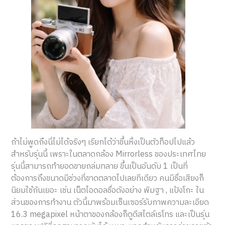
ถ้าไม่พูดถึงนี่ไม่ได้จริงๆ เรียกได้ว่าขึ้นหิ้งเป็นตัวท็อปไปแล้ว
สำหรับรุ่นนี้ เพราะในตลาดกล้อง Mirrorless ของประเทศไทย
รุ่นนี้สามารถทำยอดขายถล่มทลาย ขึ้นเป็นอันดับ 1 เป็นที่
ต้องการถึงขนาดมีช่วงที่ขาดตลาดไปเลยทีเดียว คนมีชื่อเสียงก็
นิยมใช้กันเยอะ เช่น เน็ตไอดอลชื่อดังอย่าง พิมฐา , แป้งโกะ ใน
ส่วนของการทำงาน ตัวนี้มาพร้อมเซ็นเซอร์รับภาพความละเอียด
16.3 megapixel หน้าตาของกล้องก็ดูดีสไตล์เรโทร และเป็นรุ่น