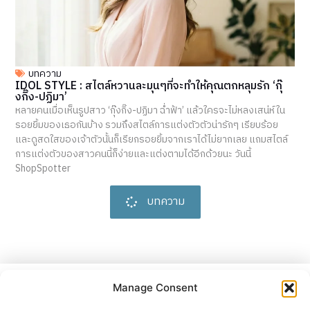
บทความ
IDOL STYLE : สไตล์หวานละมุนๆที่จะทำให้คุณตกหลุมรัก ‘กุ๊
งกิ๊ง-ปฏิมา’
หลายคนเมื่อเห็นรูปสาว ‘กุ๊งกิ๊ง-ปฏิมา ฉ่ำฟ้า’ แล้วใครจะไม่หลงเสน่ห์ใน
รอยยิ้มของเธอกันบ้าง รวมถึงสไตล์การแต่งตัวตัวน่ารักๆ เรียบร้อย
และดูสดใสของเจ้าตัวนั้นก็เรียกรอยยิ้มจากเราได้ไม่ยากเลย แถมสไตล์
การแต่งตัวของสาวคนนี้ก็ง่ายและแต่งตามได้อีกด้วยนะ วันนี้
ShopSpotter
บทความ
ปล่อยตัวปล่อยใจไปกับ
ถ้อยคำ
Manage Consent
และแนวคิดต่างๆ