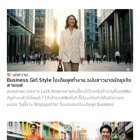
บทความ
Business Girl Style ไอเดียลุคทำงาน ฉบับสาวมาดนักธุรกิจ
สายแฟ
พอคลายมาตรการ Lock down หลายคนก็คงได้ออกไปทำงานที่ออฟฟิศ
กันบ้างแล้วใช่ไหมล่ะ? ได้เข้าออฟฟิศทั้งที ก็ต้องเปิดตัวให้อลังการซะ
หน่อย วันนี้ทาง Shopspotter จึงขอเสนอไอเดียลุค Business