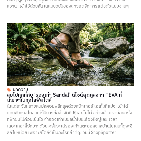
หวาน” เข้าไว้ด้วยกัน ในแบบฉบับของสาวสตรีท การแต่งตัวแบบง่ายๆ
บทความ
ลุยไปทุกที่กับ ‘รองเท้า Sandal’ ดีไซน์สุดคูลจาก TEVA ที่
เหมาะกับทุกไลฟ์สไตล์
ในแต่ละวันหลายคนมักคอมพลีทลุคด้วยสนีกเกอร์ ไอเท็มที่แม้จะเข้าได้
แทบกับทุกสไตล์ แต่ก็มีบางข้อจำกัดที่ปฏิเสธไม่ได้ อย่างบ้านเราบ่อยครั้ง
ที่ฟ้าฝนไม่ค่อยเป็นใจ ถ้ารองเท้าเปียกน้ำไปนี่เรื่องใหญ่เลย เวลา
เลอะเทอะก็ซักยากด้วย ครั้นจะใส่รองเท้าแตะออกจากบ้านไปเลยก็ดูจะชิ
ลล์ไปหน่อย เพราะสไตล์ก็เป็นอะไรที่สำคัญ วันนี้ ShopSpotter