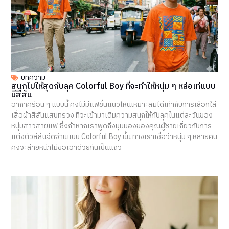
บทความ
สนุกไปให้สุดกับลุค Colorful Boy ที่จะทำให้หนุ่ม ๆ หล่อเท่แบบ
มีสีสัน
อากาศร้อน ๆ แบบนี้ คงไม่มีแฟชั่นแนวไหนเหมาะสมได้เท่ากับการเลือกใส่
เสื้อผ้าสีสันแสบทรวง ที่จะเข้ามาเติมความสนุกให้กับลุคในแต่ละวันของ
หนุ่มสาวสายแฟ ซึ่งถ้าหากเราพูดถึงมุมมองของคุณผู้ชายเกี่ยวกับการ
แต่งตัวสีสันจัดจ้านแบบ Colorful Boy นั้น ทางเราเชื่อว่าหนุ่ม ๆ หลายคน
คงจะส่ายหน้าไม่ขอเอาด้วยกันเป็นแถว