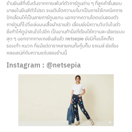
ร้านยีนส์ที่เริ่มต้นจากการเพ้นท์ตัวการ์ตูนต่าง ๆ ที่ลูกค้าชื่นชอบ
มาลงในยีนส์ตัวโปรด จนเติบโตความเก๋มาเป็นการใช้เทคนิคการ
ปักเลื่อมให้เป็นลายการ์ตูนแทน นอกจากความโดดเด่นของตัว
การ์ตูนที่ไปวิ่งเล่นบนเสื้อผ้าเราแล้ว เลื่อมยังมีความวิบวับในตัว
ยิ่งทำให้ดูน่าสนใจไปอีก เป็นงานทำมือที่ต้องใช้ความละเอียดแบบ
สุด ๆ นอกจากกางเกงยีนส์แล้ว netsepie ยังมีทั้งแจ๊คเก็ต
รองเท้า หมวก ที่แม้แต่ดาราหลายคนทั้งกุ้บกิ๊บ รถเมล์ ยังต้อง
หลงเสน่ห์กับความแซ่บของร้านนี้
Instagram : @netsepia