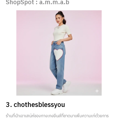
ShopSpot : a.m.m.a.b
3. chothesblessyou
ร้านที่นำเอาเสน่ห์ของกางเกงยีนส์ที่ขาดมาเพิ่มความเท่ด้วยการ