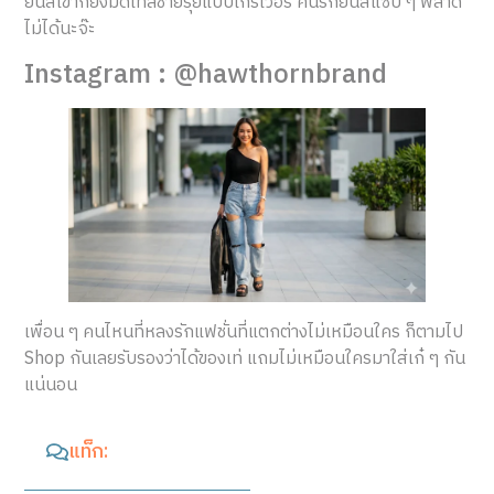
ยีนส์เขาก็ยังมีดีเทลชายรุ่ยแบบเกร๋เว่อร์ คนรักยีนส์แซ่บ ๆ พลาด
ไม่ได้นะจ๊ะ
Instagram : @hawthornbrand
เพื่อน ๆ คนไหนที่หลงรักแฟชั่นที่แตกต่างไม่เหมือนใคร ก็ตามไป
Shop กันเลยรับรองว่าได้ของเท่ แถมไม่เหมือนใครมาใส่เก๋ ๆ กัน
แน่นอน
แท็ก: