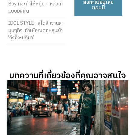
ลงทะเบียนเลย
Boy ที่จะทำให้หนุ่ม ๆ หล่อเท่
ตอนนี้
แบบมีสีสัน
IDOL STYLE : สไตล์หวานละ
มุนๆที่จะทำให้คุณตกหลุมรัก
‘กุ๊งกิ๊ง-ปฏิมา’
บทความที่เกี่ยวข้องที่คุณอาจสนใจ​