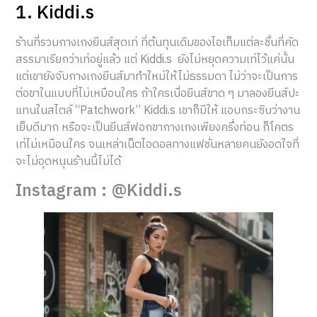
1. Kiddi.s
ร้านที่รวมกางเกงยีนส์สุดเท่ ที่ต้นทุนเดิมของไอเท็มแต่ละชิ้นที่คัด
สรรมาเรียกว่าเท่อยู่แล้ว แต่ Kiddi.s ยังไม่หยุดความเท่ไว้แค่นั้น
แต่เขายังจับกางเกงยีนส์มาทำใหม่ให้ไม่ธรรมดา ไม่ว่าจะเป็นการ
ต่อขาในแบบที่ไม่เหมือนใคร ถ้าใครเบื่อยีนส์ขาด ๆ มาลองยีนส์ปะ
แทนในสไตล์ “Patchwork” Kiddi.s เขาก็มีให้ แอบกระซิบว่างาน
เย็บดีมาก หรือจะเป็นยีนส์ฟอกขากางเกงเพียงครึ่งท่อน ก็โคตร
เท่ไม่เหมือนใคร จนเหล่าเน็ตไอดอลทางแฟชั่นหลายคนยังอดใจที่
จะไม่อุดหนุนร้านนี้ไม่ได้
Instagram : @Kiddi.s