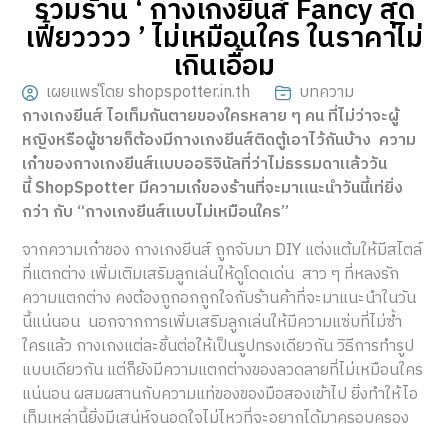
รวมร้าน ‘ กางเกงยีนส์ Fancy สุด
เฟี้ยวววว ’ ไม่เหมือนใคร ในราคาไม่
เกินเอื้อม
เผยแพร่โดย shopspotter.in.th
บทความ
กางเกงยีนส์ ไอเท็มกันตายของใครหลาย ๆ คน ที่ไม่ว่าจะผู้
หญิงหรือผู้ชายก็ต้องมีกางเกงยีนส์ติดตู้เอาไว้กันบ้าง ความ
เก๋าของกางเกงยีนส์แบบออริจินัลที่ว่าไม่ธรรมดาแล้ววัน
นี้ ShopSpotter มีความเก๋ของร้านที่จะมาแนะนำวันนี้เท่ยิ่ง
กว่า กับ “กางเกงยีนส์แบบไม่เหมือนใคร”
จากความเก๋าของ กางเกงยีนส์ ถูกจับมา DIY แต่งแต้มให้มีสไตล์
ที่แตกต่าง เพิ่มเติมเสริมลูกเล่นให้ดูโดดเด่น สาว ๆ ที่หลงรัก
ความแตกต่าง คงต้องถูกอกถูกใจกับร้านค้าที่จะมาแนะนำในวัน
นี้แน่นอน นอกจากการเพิ่มเสริมลูกเล่นให้มีความแซ่บที่ไม่ซ้ำ
ใครแล้ว กางเกงแต่ละชิ้นต่อให้เป็นรูปทรงเดียวกัน วิธีการทำรูป
แบบเดียวกัน แต่ก็ยังมีความแตกต่างของลวดลายที่ไม่เหมือนใคร
แน่นอน ผสมผสานกับความแท่ของของมือสองเข้าไป ยิ่งทำให้ไอ
เท็มเหล่านี้ยิ่งมีเสน่ห์จนอดใจไม่ไหวที่จะอยากได้มาครอบครอง