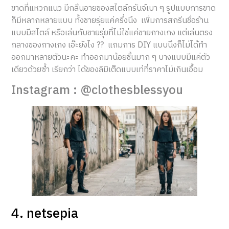
ขาดที่แหวกแนว มีกลิ่นอายของสไตล์กรันจ์เบา ๆ รูปแบบการขาด
ก็มีหลากหลายแบบ ทั้งชายรุ่ยแค่ครึ่งนึง เพิ่มการสกรีนชื่อร้าน
แบบมีสไตล์ หรือเล่นกับชายรุ่ยที่ไม่ใช่แค่ชายกางเกง แต่เล่นตรง
กลางของกางเกง เอ๊ะยังไง ?? แถมการ DIY แบบนึงก็ไม่ได้ทำ
ออกมาหลายตัวนะคะ ทำออกมาน้อยชิ้นมาก ๆ บางแบบมีแค่ตัว
เดียวด้วยซ้ำ เรียกว่า ได้ของลิมิเต็ดแบบเท่ที่ราคาไม่เกินเอื้อม
Instagram : @clothesblessyou
4. netsepia