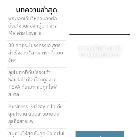
บทความล่าสุด
พระเอกเอ็มวีหล่อบอกต่อ
ด้วย! ชวนส่องหนุ่ม ๆ จาก
MV ค่าย Love is
30 ลุคกระโปรงทรงเอ สูตร
มาร่วมเป็นส่วนหนึ่ง
สำเร็จของ “สาวสตรีท” แบบ
ของชุมชนของเรา!
ชิคๆ
ลงทะเบียนวันนี้และเริ่ม
ลุยไปทุกที่กับ ‘รองเท้า
แบ่งปันมุมมองที่เป็น
Sandal’ ดีไซน์สุดคูลจาก
เอกลักษณ์ของคุณ คำ
TEVA ที่เหมาะกับทุกไลฟ์
พูดของคุณสามารถให้
สไตล์
ความรู้ สร้างแรงบันดาล
ใจ ให้ความบันเทิง และ
Business Girl Style ไอเดีย
เชื่อมโยงผู้คนได้ พวกมัน
ลุคทำงาน ฉบับสาวมาดนัก
สมควรได้รับการรับฟัง!
ธุรกิจสายแฟ
สนุกไปให้สุดกับลุค Colorful