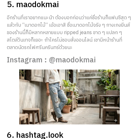
5. maodokmai
อีกร้านที่เราอยากแนะนำ ต้องบอกก่อนว่าแค่ชื่อร้านก็แฟนซีสุด ๆ
แล้วกับ “เมาดอกไม้” เอ้อเอาสิ ชื่อเมาดอกไม้จริง ๆ กางเกงยีนส์
ของร้านนี้ก็มีหลากหลายแบบ ripped jeans ขาด ๆ แปลก ๆ
สไตล์วินเทจก็เยอะ ถ้าใครไม่ชอบสั่งออนไลน์ เขามีหน้าร้านที่
ตลาดนัดรถไฟศรีนครินทร์ด้วยนะ
Instagram : @maodokmai
6. hashtag.look