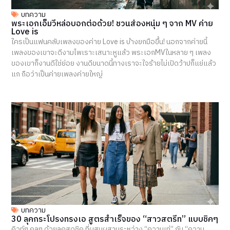
บทความ
พระเอกเอ็มวีหล่อบอกต่อด้วย! ชวนส่องหนุ่ม ๆ จาก MV ค่าย
Love is
ใครเป็นแฟนคลับเพลงของค่าย Love is บ้างยกมือขึ้น! นอกจากค่ายนี้
เพลงของเขาจะดีงามไพเราะเสนาะหูแล้ว พระเอกMVในหลาย ๆ เพลง
ของเขาก็งานดีใช่ย่อย งานดีขนาดนี้ทางเราจะใจร้ายไม่เปิดว้าปก็แย่แล้ว
แก ถือว่าเป็นค่ายเพลงค่ายใหญ่
บทความ
30 ลุคกระโปรงทรงเอ สูตรสำเร็จของ “สาวสตรีท” แบบชิคๆ
คิวท์ๆ คูลๆ ด้วยลุคสุดชิค ที่ผสมผสานระหว่าง “ความเท่” กับ “ความ