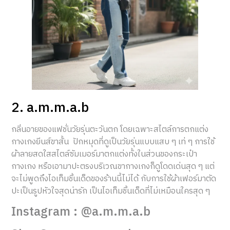
2. a.m.m.a.b
กลิ่นอายของแฟชั่นวัยรุ่นตะวันตก โดยเฉพาะสไตล์การตกแต่ง
กางเกงยีนส์ขาสั้น ปักหมุดที่ดูเป็นวัยรุ่นแบบแสบ ๆ เท่ ๆ การใช้
ผ้าลายสดใสสไตล์ซัมเมอร์มาตกแต่งทั้งในส่วนของกระเป๋า
กางเกง หรือเอามาปะตรงบริเวณขากางเกงก็ดูโดดเด่นสุด ๆ แต่
จะไม่พูดถึงไอเท็มชิ้นเด็ดของร้านนี้ไม่ได้ กับการใช้ผ้าเฟอร์มาตัด
ปะเป็นรูปหัวใจสุดน่ารัก เป็นไอเท็มชิ้นเด็ดที่ไม่เหมือนใครสุด ๆ
Instagram : @a.m.m.a.b