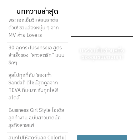
บทความล่าสุด
พระเอกเอ็มวีหล่อบอกต่อ
ด้วย! ชวนส่องหนุ่ม ๆ จาก
MV ค่าย Love is
30 ลุคกระโปรงทรงเอ สูตร
มาร่วมเป็นส่วนหนึ่ง
สำเร็จของ “สาวสตรีท” แบบ
ของชุมชนของเรา!
ชิคๆ
ลงทะเบียนวันนี้และเริ่ม
ลุยไปทุกที่กับ ‘รองเท้า
แบ่งปันมุมมองที่เป็น
Sandal’ ดีไซน์สุดคูลจาก
เอกลักษณ์ของคุณ คำ
TEVA ที่เหมาะกับทุกไลฟ์
พูดของคุณสามารถให้
สไตล์
ความรู้ สร้างแรงบันดาล
ใจ ให้ความบันเทิง และ
Business Girl Style ไอเดีย
เชื่อมโยงผู้คนได้ พวกมัน
ลุคทำงาน ฉบับสาวมาดนัก
สมควรได้รับการรับฟัง!
ธุรกิจสายแฟ
สนุกไปให้สุดกับลุค Colorful