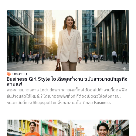
บทความ
Business Girl Style ไอเดียลุคทำงาน ฉบับสาวมาดนักธุรกิจ
สายแฟ
พอคลายมาตรการ Lock down หลายคนก็คงได้ออกไปทำงานที่ออฟฟิศ
กันบ้างแล้วใช่ไหมล่ะ? ได้เข้าออฟฟิศทั้งที ก็ต้องเปิดตัวให้อลังการซะ
หน่อย วันนี้ทาง Shopspotter จึงขอเสนอไอเดียลุค Business