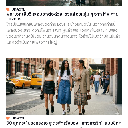
บทความ
พระเอกเอ็มวีหล่อบอกต่อด้วย! ชวนส่องหนุ่ม ๆ จาก MV ค่าย
Love is
ใครเป็นแฟนคลับเพลงของค่าย Love is บ้างยกมือขึ้น! นอกจากค่ายนี้
เพลงของเขาจะดีงามไพเราะเสนาะหูแล้ว พระเอกMVในหลาย ๆ เพลง
ของเขาก็งานดีใช่ย่อย งานดีขนาดนี้ทางเราจะใจร้ายไม่เปิดว้าปก็แย่แล้ว
แก ถือว่าเป็นค่ายเพลงค่ายใหญ่
บทความ
30 ลุคกระโปรงทรงเอ สูตรสำเร็จของ “สาวสตรีท” แบบชิคๆ