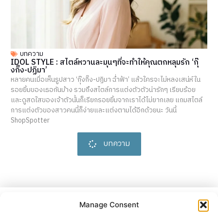
บทความ
IDOL STYLE : สไตล์หวานละมุนๆที่จะทำให้คุณตกหลุมรัก ‘กุ๊
งกิ๊ง-ปฏิมา’
หลายคนเมื่อเห็นรูปสาว ‘กุ๊งกิ๊ง-ปฏิมา ฉ่ำฟ้า’ แล้วใครจะไม่หลงเสน่ห์ใน
รอยยิ้มของเธอกันบ้าง รวมถึงสไตล์การแต่งตัวตัวน่ารักๆ เรียบร้อย
และดูสดใสของเจ้าตัวนั้นก็เรียกรอยยิ้มจากเราได้ไม่ยากเลย แถมสไตล์
การแต่งตัวของสาวคนนี้ก็ง่ายและแต่งตามได้อีกด้วยนะ วันนี้
ShopSpotter
บทความ
ปล่อยตัวปล่อยใจไปกับ
ถ้อยคำ
Manage Consent
และแนวคิดต่างๆ