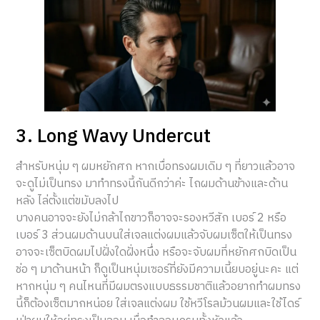
3. Long Wavy Undercut
สำหรับหนุ่ม ๆ ผมหยักศก หากเบื่อทรงผมเดิม ๆ ที่ยาวแล้วอาจ
จะดูไม่เป็นทรง มาทำทรงนี้กันดีกว่าค่ะ ไถผมด้านข้างและด้าน
หลัง ไล่ตั้งแต่ขมับลงไป
บางคนอาจจะยังไม่กล้าไถขาวก็อาจจะรองหวีสัก เบอร์ 2 หรือ
เบอร์ 3 ส่วนผมด้านบนใส่เจลแต่งผมแล้วจับผมเซ็ตให้เป็นทรง
อาจจะเซ็ตบิดผมไปฝั่งใดฝั่งหนึ่ง หรือจะจับผมที่หยักศกบิดเป็น
ช่อ ๆ มาด้านหน้า ก็ดูเป็นหนุ่มเซอร์ที่ยังมีความเนี้ยบอยู่นะคะ แต่
หากหนุ่ม ๆ คนไหนที่มีผมตรงแบบธรรมชาติแล้วอยากทำผมทรง
นี้ก็ต้องเซ็ตมากหน่อย ใส่เจลแต่งผม ใช้หวีโรลม้วนผมและใช้ไดร์