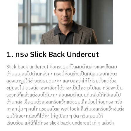
1. ทรง Slick Back Undercut
Slick back undercut คือทรงผมที่ไถผมด้านล่างและเซ็ตผม
ด้านบนเสยไปด้านหลังค่ะ ทรงนี้ค่อนข้างเป็นที่นิยมเลยทีเดียว
ลองเอารูปให้ช่างตัดผมดูนะคะ และบอกว่าให้ไถ่ผมตั้งแต่ช่วง
ขมับลงไป ตรงนี้อาจจะเลือกได้ว่าจะเป็นไถขาวไปเลย หรือจะเป็น
รองหวีก็แล้วแต่ชอบได้นะคะ ส่วนผมด้านบนที่เหลือให้หวีเสยไป
ด้านหลัง เซ็ตผมด้วยเจลหรือแว็กแต่งผมเล็กน้อยให้อยู่ทรง หรือ
หากหนุ่ม ๆ คนไหนชอบสไตล์ wet look ก็เพิ่มเจลหรือแว็กซ์แต่ง
ผมให้เยอะหน่อยก็ได้ค่ะ ให้ดูเปียก ๆ นิด หวีเสยผมให้
เรียบร้อย แค่นี้ก็ได้ทรง slick back undercut เท่ ๆ แล้วจ้า