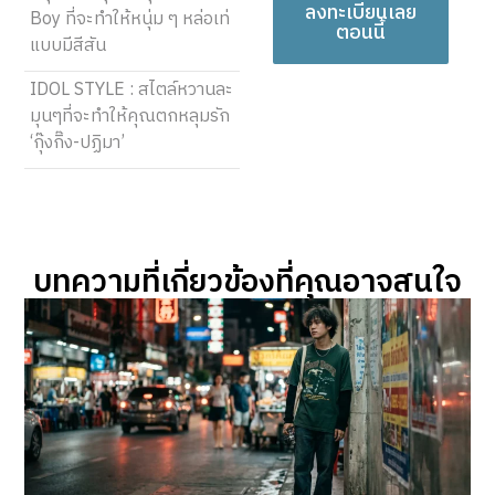
ลงทะเบียนเลย
Boy ที่จะทำให้หนุ่ม ๆ หล่อเท่
ตอนนี้
แบบมีสีสัน
IDOL STYLE : สไตล์หวานละ
มุนๆที่จะทำให้คุณตกหลุมรัก
‘กุ๊งกิ๊ง-ปฏิมา’
บทความที่เกี่ยวข้องที่คุณอาจสนใจ​