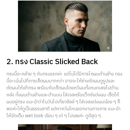
2. ทรง Classic Slicked Back
ทรงนี้จะคล้าย ๆ กับทรงแรกค่ะ แต่ไม่ได้มีการไถผมด้านข้าง ทรง
นี้จะเน้นไปที่การเซ็ตผมมากกว่า อาจจะให้ช่างตัดผมดูรูปและ
ตัดผมให้เข้าทรง พร้อมกับเซ็ตผมโดยหวีผมทั้งหมดเสยไปด้าน
หลัง ทั้งผมด้านข้างและด้านบน ใส่เจลหรือแว็กซ์แต่งผม เซ็ตให้
ผมอยู่ทรง แนะนำว่าในวันไปเที่ยวชิลล์ ๆ ใส่เจลแต่งผมน้อย ๆ ก็
พอค่ะให้ดูเป็นธรรมชาติ แต่หากวันไหนออกงานทางการ แนะนำ
ให้จัดเต็ม wet look เรียบ ๆ เท่ ๆ ไปเลยค่ะ ดูดีสุด ๆ