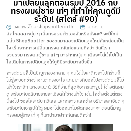
มาเปลี่ยนลุคต้อนรับปี 2016 กับ
ทรงผมผู้ชาย เท่ๆ ที่ทำให้คุณดูดีมี
ระดับ! (สไตล์ #90)
เผยแพร่โดย shopspotter.in.th
บทความ
ฮัลโหลลล หนุ่ม ๆ เบื่อทรงผมตัวเองกันหรือยังคะ? จะปีใหม่
แล้ว ShopSpotter ขอชวนมาลองเปลี่ยนลุคใหม่กันหน่อยเป็น
ไง เริ่มจากการเปลี่ยนทรงผมกันก่อนเลยดีกว่า วันนี้เรา
รวบรวม ทรงผมผู้ชาย เท่ ๆ มาฝากหนุ่ม ๆ เผื่อจะได้นำไปเป็น
ไอเดียในการเปลี่ยนลุคให้ดูดีมีระดับมากยิ่งขึ้น
การตัดผมก็เป็นปัญหาของหลาย ๆ คนใช่มั้ยล่ะ? เวลาไปที่ร้านก็
ไม่รู้จะบอกช่างว่าจะเอาทรงอะไร แถมบางทีบอกไปช่างตัดผมก็ไม่
เข้าใจเราอีก เราขอแนะนำวิธีที่ง่ายที่สุดคือการเอารูปให้ช่างตัดผม
ดู พร้อมกับอธิบายรายละเอียดให้ช่างเข้าใจ เช่น ไถ่ข้างตั้งแต่ตรง
นี้ลงไป ซอยไล่ระดับ หวีเสย แสกกลาง แสกข้าง อธิบายละเอียด ๆ
พร้อมกับเอารูปให้ดู ผมจะได้ออกมาไม่ผิดทรงนะคะ ตอนนี้มาดู
ทรงผมผู้ชาย เท่ ๆ ที่เรานำมาฝากกันเลยดีกว่า!