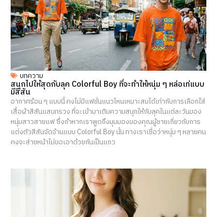
บทความ
สนุกไปให้สุดกับลุค Colorful Boy ที่จะทำให้หนุ่ม ๆ หล่อเท่แบบ
มีสีสัน
อากาศร้อน ๆ แบบนี้ คงไม่มีแฟชั่นแนวไหนเหมาะสมได้เท่ากับการเลือกใส่
เสื้อผ้าสีสันแสบทรวง ที่จะเข้ามาเติมความสนุกให้กับลุคในแต่ละวันของ
หนุ่มสาวสายแฟ ซึ่งถ้าหากเราพูดถึงมุมมองของคุณผู้ชายเกี่ยวกับการ
แต่งตัวสีสันจัดจ้านแบบ Colorful Boy นั้น ทางเราเชื่อว่าหนุ่ม ๆ หลายคน
คงจะส่ายหน้าไม่ขอเอาด้วยกันเป็นแถว