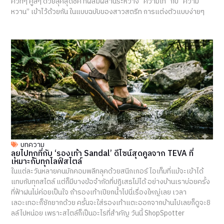
คิวท์ๆ คูลๆ ด้วยลุคสุดชิค ที่ผสมผสานระหว่าง “ความเท่” กับ “ความ
หวาน” เข้าไว้ด้วยกัน ในแบบฉบับของสาวสตรีท การแต่งตัวแบบง่ายๆ
บทความ
ลุยไปทุกที่กับ ‘รองเท้า Sandal’ ดีไซน์สุดคูลจาก TEVA ที่
เหมาะกับทุกไลฟ์สไตล์
ในแต่ละวันหลายคนมักคอมพลีทลุคด้วยสนีกเกอร์ ไอเท็มที่แม้จะเข้าได้
แทบกับทุกสไตล์ แต่ก็มีบางข้อจำกัดที่ปฏิเสธไม่ได้ อย่างบ้านเราบ่อยครั้ง
ที่ฟ้าฝนไม่ค่อยเป็นใจ ถ้ารองเท้าเปียกน้ำไปนี่เรื่องใหญ่เลย เวลา
เลอะเทอะก็ซักยากด้วย ครั้นจะใส่รองเท้าแตะออกจากบ้านไปเลยก็ดูจะชิ
ลล์ไปหน่อย เพราะสไตล์ก็เป็นอะไรที่สำคัญ วันนี้ ShopSpotter