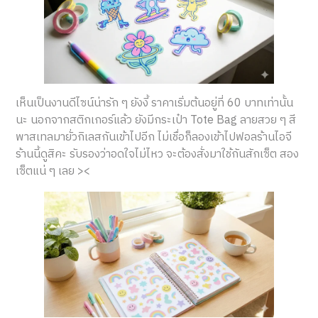
เห็นเป็นงานดีไซน์น่ารัก ๆ ยังงี้ ราคาเริ่มต้นอยู่ที่ 60 บาทเท่านั้น
นะ นอกจากสติกเกอร์แล้ว ยังมีกระเป๋า Tote Bag ลายสวย ๆ สี
พาสเทลมายั่วกิเลสกันเข้าไปอีก ไม่เชื่อก็ลองเข้าไปฟอลร้านไอจี
ร้านนี้ดูสิคะ รับรองว่าอดใจไม่ไหว จะต้องสั่งมาใช้กันสักเซ็ต สอง
เซ็ตแน่ ๆ เลย ><