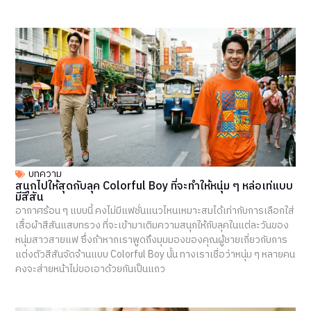
บทความ
สนุกไปให้สุดกับลุค Colorful Boy ที่จะทำให้หนุ่ม ๆ หล่อเท่แบบ
มีสีสัน
อากาศร้อน ๆ แบบนี้ คงไม่มีแฟชั่นแนวไหนเหมาะสมได้เท่ากับการเลือกใส่
เสื้อผ้าสีสันแสบทรวง ที่จะเข้ามาเติมความสนุกให้กับลุคในแต่ละวันของ
หนุ่มสาวสายแฟ ซึ่งถ้าหากเราพูดถึงมุมมองของคุณผู้ชายเกี่ยวกับการ
แต่งตัวสีสันจัดจ้านแบบ Colorful Boy นั้น ทางเราเชื่อว่าหนุ่ม ๆ หลายคน
คงจะส่ายหน้าไม่ขอเอาด้วยกันเป็นแถว