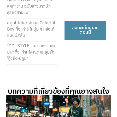
Business Girl Style ไอเดีย
เชื่อมโยงผู้คนได้ พวกมัน
ลุคทำงาน ฉบับสาวมาดนัก
สมควรได้รับการรับฟัง!
ธุรกิจสายแฟ
สนุกไปให้สุดกับลุค Colorful
ลงทะเบียนเลย
Boy ที่จะทำให้หนุ่ม ๆ หล่อเท่
ตอนนี้
แบบมีสีสัน
IDOL STYLE : สไตล์หวานละ
มุนๆที่จะทำให้คุณตกหลุมรัก
‘กุ๊งกิ๊ง-ปฏิมา’
บทความที่เกี่ยวข้องที่คุณอาจสนใจ​