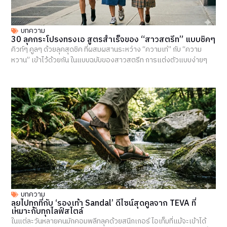
บทความ
30 ลุคกระโปรงทรงเอ สูตรสำเร็จของ “สาวสตรีท” แบบชิคๆ
คิวท์ๆ คูลๆ ด้วยลุคสุดชิค ที่ผสมผสานระหว่าง “ความเท่” กับ “ความ
หวาน” เข้าไว้ด้วยกัน ในแบบฉบับของสาวสตรีท การแต่งตัวแบบง่ายๆ
บทความ
ลุยไปทุกที่กับ ‘รองเท้า Sandal’ ดีไซน์สุดคูลจาก TEVA ที่
เหมาะกับทุกไลฟ์สไตล์
ในแต่ละวันหลายคนมักคอมพลีทลุคด้วยสนีกเกอร์ ไอเท็มที่แม้จะเข้าได้