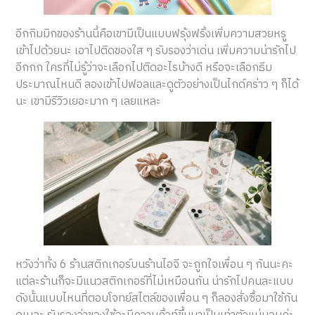
อีกกิมมิกของร้านนี้คือเขามีเป็นแบบฟรุ้งฟริ้งเพิ่มความสวยหรู
เข้าไปด้วยนะ เอาไปติดของใส ๆ รับรองว่าเด่น เพิ่มความน่ารักไป
อีกกก ใครที่ไม่รู้ว่าจะเลือกไปติดอะไรบ้างดี หรือจะเลือกธีม
ประมาณไหนดี ลองเข้าไปฟอลและดูตัวอย่างเป็นไกด์คร่าว ๆ ก็ได้
นะ เขามีรีวิวเยอะมาก ๆ เลยแหละ
หวังว่าทั้ง 6 ร้านสติกเกอร์บนร้านไอจี จะถูกใจเพื่อน ๆ กันนะคะ
แต่ละร้านก็จะมีแนวสติกเกอร์ที่ไม่เหมือนกัน น่ารักไปคนละแบบ
ดังนั้นแบบไหนที่ตอบโจทย์สไตล์ของเพื่อน ๆ ก็ลองสั่งซื้อมาใช้กัน