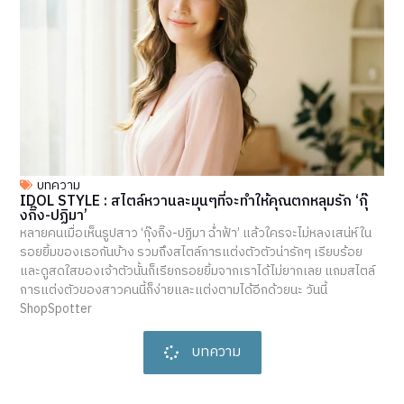
บทความ
IDOL STYLE : สไตล์หวานละมุนๆที่จะทำให้คุณตกหลุมรัก ‘กุ๊
งกิ๊ง-ปฏิมา’
หลายคนเมื่อเห็นรูปสาว ‘กุ๊งกิ๊ง-ปฏิมา ฉ่ำฟ้า’ แล้วใครจะไม่หลงเสน่ห์ใน
รอยยิ้มของเธอกันบ้าง รวมถึงสไตล์การแต่งตัวตัวน่ารักๆ เรียบร้อย
และดูสดใสของเจ้าตัวนั้นก็เรียกรอยยิ้มจากเราได้ไม่ยากเลย แถมสไตล์
การแต่งตัวของสาวคนนี้ก็ง่ายและแต่งตามได้อีกด้วยนะ วันนี้
ShopSpotter
บทความ