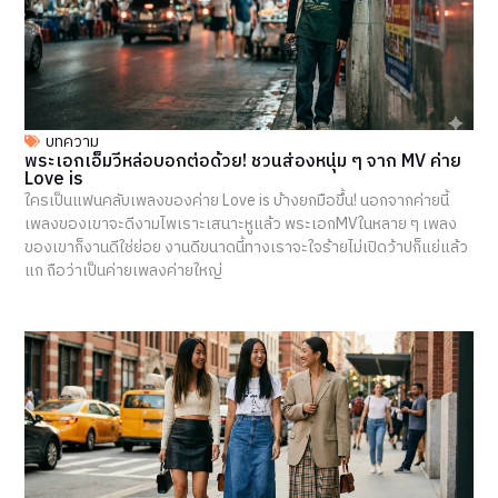
บทความ
พระเอกเอ็มวีหล่อบอกต่อด้วย! ชวนส่องหนุ่ม ๆ จาก MV ค่าย
Love is
ใครเป็นแฟนคลับเพลงของค่าย Love is บ้างยกมือขึ้น! นอกจากค่ายนี้
เพลงของเขาจะดีงามไพเราะเสนาะหูแล้ว พระเอกMVในหลาย ๆ เพลง
ของเขาก็งานดีใช่ย่อย งานดีขนาดนี้ทางเราจะใจร้ายไม่เปิดว้าปก็แย่แล้ว
แก ถือว่าเป็นค่ายเพลงค่ายใหญ่