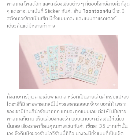
พาสเทล โพสต์อิท และเครื่องเขียนต่าง ๆ ที่ตอบโจทย์สายคิ้วท์สุด
ๆ แต่เราจะมาเน้นที่ Sticker กันค่ะ ร้าน
Toontoon4u
นี้ จะมี
สติกเกอร์ขายเป็นเซ็ต มีทั้งแบบคละ และแบบคาแรคเตอร์
เดียวกันแต่มีหลายท่าทาง
ทั้งลายการ์ตูน ลายเส้นพาสเทล หรือที่เป็นลายเส้นสำหรับแปะลง
ไดอารี่ก็มี สายพาสเทลนี่ไม่ควรพลาดเลยนะจ๊ะจะบอกให้ เพราะ
ของเขามีโทนสีน่ารักมากกก แทบจะทุกแบบเลย ต่อให้ไม่ใช่สาย
พาสเทลก็ตาม เห็นแล้วยังหลงรัก แบบแทบจะควักเงินให้เดี๋ยว
นั้นเลย เรื่องราคาก็สมคุณภาพเช่นกันค่ะ เซ็ตละ 35 บาทเท่านั้น
เอง ซึ่งกิมมิกของร้านไอจีร้านนี้ก็คือ นางจะมีทั้งแบบที่เป็นเซ็ต