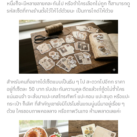
หนึ่งก็จะมีหลายลายคละกันไป หรือถ้าใครเลือกไม่ถูก ก็สามารถดู
รหัสเซ็ตที่ทางร้านตั้งไว้ให้ได้ด้วยนะ เป็นการไกด์ให้ด้วย
สำหรับคนที่อยากได้เซ็ตแบบเป็นธีม ๆ ไป สะดวกไปอีกก ราคา
อยู่ที่เซ็ตละ 50 บาท รับประกันความคูล ติดแล้วเก๋กู้ดไม่ซ้ำใคร
แน่นอนจ้า จะสั่งมาแปะเคสโทรศัพท์ แปะคอม แปะสมุด หรือแปะ
กระเป๋า ก็เลิศ ที่สำคัญเขายังมีโปรโมชั่นแถมนู่นนี่มาอยู่เรื่อย ๆ
ด้วย ใครชอบภาพคอลลาจ หรือภาพวินเทจ ห้ามพลาดเลยค่ะ