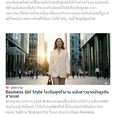
แทบกับทุกสไตล์ แต่ก็มีบางข้อจำกัดที่ปฏิเสธไม่ได้ อย่างบ้านเราบ่อยครั้ง
ที่ฟ้าฝนไม่ค่อยเป็นใจ ถ้ารองเท้าเปียกน้ำไปนี่เรื่องใหญ่เลย เวลา
เลอะเทอะก็ซักยากด้วย ครั้นจะใส่รองเท้าแตะออกจากบ้านไปเลยก็ดูจะชิ
ลล์ไปหน่อย เพราะสไตล์ก็เป็นอะไรที่สำคัญ วันนี้ ShopSpotter
บทความ
Business Girl Style ไอเดียลุคทำงาน ฉบับสาวมาดนักธุรกิจ
สายแฟ
พอคลายมาตรการ Lock down หลายคนก็คงได้ออกไปทำงานที่ออฟฟิศ
กันบ้างแล้วใช่ไหมล่ะ? ได้เข้าออฟฟิศทั้งที ก็ต้องเปิดตัวให้อลังการซะ
หน่อย วันนี้ทาง Shopspotter จึงขอเสนอไอเดียลุค Business