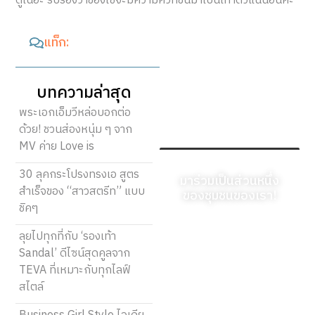
ดูเนอะ รับรองว่าของใช้จะมีความคิ้วท์ขึ้นมาเป็นเท่าตัวแน่นอนค่ะ
แท็ก:
บทความล่าสุด
พระเอกเอ็มวีหล่อบอกต่อ
ด้วย! ชวนส่องหนุ่ม ๆ จาก
MV ค่าย Love is
30 ลุคกระโปรงทรงเอ สูตร
มาร่วมเป็นส่วนหนึ่ง
สำเร็จของ “สาวสตรีท” แบบ
ของชุมชนของเรา!
ชิคๆ
ลงทะเบียนวันนี้และเริ่ม
ลุยไปทุกที่กับ ‘รองเท้า
แบ่งปันมุมมองที่เป็น
Sandal’ ดีไซน์สุดคูลจาก
เอกลักษณ์ของคุณ คำ
TEVA ที่เหมาะกับทุกไลฟ์
พูดของคุณสามารถให้
สไตล์
ความรู้ สร้างแรงบันดาล
ใจ ให้ความบันเทิง และ