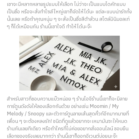
เขาจะมีหลากหลายรูปแบบให้เลือก ไม่ว่าจะเป็นแบบไดคัทแบบ
เป็นชื่อ หรือจะสั่งทำไซส์ใหญ่เขาก็จัดให้ได้นะ แต่ละแบบน่ารักทั้ง
นั้นเลย หรือถ้าคุณหนุ่ม ๆ จะสั่งเป็นชื่อสีดำล้วน สไตล์มินิมอลเท่
ๆ ก็ได้เหมือนกัน ร้านนี้เขาใจดี ทำให้ได้นะจ๊ะ
สำหรับสาวที่ชอบความแบ๊วหน่อย ๆ ร้านไอจีร้านนี้เขาก็จะมีลาย
การ์ตูนดังดังให้ลองเลือกกันด้วย อย่างเช่น Moomin / My
Melody / Snoopy และตัวการ์ตูนลายเส้นสุดคิ้วท์อีกมากมายที่
เพื่อน ๆ จะต้องหลงรัก! ชนิดที่ดูแล้วอยากจะเหมามันซะให้หมด
ร้านกันเลยทีเดียว หรือถ้าใครที่ไม่ค่อยอยากสั่งออนไลน์ ชอบยืน
เลือกของจริงเลยมากกว่า ร้านนี้เขาก็ออกอีเวนต์บ่อยนะจ๊ะ