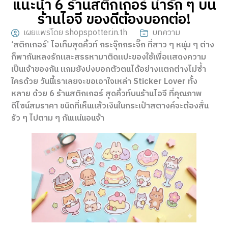
แนะนำ 6 ร้านสติกเกอร์ น่ารัก ๆ บน
ร้านไอจี ของดีต้องบอกต่อ!
เผยแพร่โดย shopspotter.in.th
บทความ
‘สติกเกอร์’ ไอเท็มสุดคิ้วท์ กระจุ๊กกระจิ๊ก ที่สาว ๆ หนุ่ม ๆ ต่าง
ก็พากันหลงรักและสรรหามาติดแปะของใช้เพื่อแสดงความ
เป็นเจ้าของกัน แถมยังบ่งบอกตัวตนได้อย่างแตกต่างไม่ซ้ำ
ใครด้วย วันนี้เราเลยจะขอเอาใจเหล่า Sticker Lover ทั้ง
หลาย ด้วย 6 ร้านสติกเกอร์ สุดคิ้วท์บนร้านไอจี ที่คุณภาพ
ดีไซน์สมราคา ชนิดที่เห็นแล้วเงินในกระเป๋าสตางค์จะต้องสั่น
รัว ๆ ไปตาม ๆ กันแน่นอนจ้า