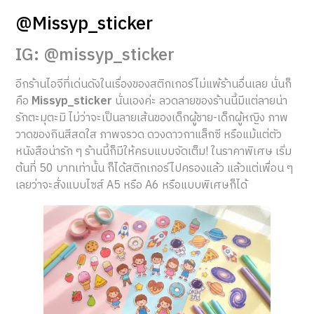
@Missyp_sticker
IG: @missyp_sticker
อีกร้านไอจีที่เด่นดังในเรื่องของสติกเกอร์ไม่แพ้ร้านอื่นเลย นั่นก็
คือ
Missyp_sticker
นั่นเองค่ะ ลวดลายของร้านนี้มีแต่ลายน่า
รักตะมุตะมิ ไม่ว่าจะเป็นลายเส้นของเด็กผู้ชาย-เด็กผู้หญิง ภาพ
วาดของกินสีสดใส ภาพจรวด ดวงดาวกาแล็กซี หรือแม้แต่ตัว
หนังสือน่ารัก ๆ ร้านนี้ก็มีให้ครบแบบจัดเต็ม! ในราคาพิเศษ เริ่ม
ต้นที่ 50 บาทเท่านั้น ก็ได้สติกเกอร์ไปครองแล้ว แล้วแต่เพื่อน ๆ
เลยว่าจะสั่งแบบไซส์ A5 หรือ A6 หรือแบบพิเศษก็ได้