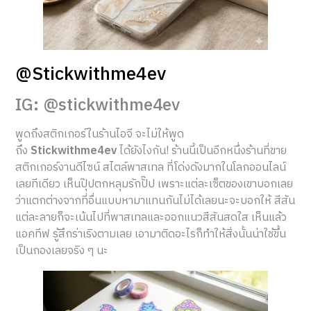
@Stickwithme4ev
IG: @stickwithme4ev
พูดถึงสติกเกอร์ในร้านไอจี จะไม่ให้พูด
ถึง
Stickwithme4ev
ได้ยังไงกัน! ร้านนี้เป็นอีกหนึ่งร้านที่ขาย
สติกเกอร์งานดีไซน์ สไตล์พาสเทล ที่โด่งดังมากในโลกออนไลน์
เลยทีเดียว เห็นปุ๊ปตกหลุมรักปั๊ป เพราะแต่ละเซ็ตของเขาบอกเลย
ว่าแตกต่างจากที่อื่นแบบหามาแทนกันไม่ได้เลยนะจะบอกให้ สีสัน
แต่ละลายก็จะเน้นไปที่พาสเทลและออกแนวสีสันสดใส เห็นแล้ว
แอคทีฟ รู้สึกร่าเริงตามเลย เอามาติดอะไรก็ทำให้สิ่งนั้นน่าใช้ขึ้น
เป็นกองเลยจริง ๆ นะ