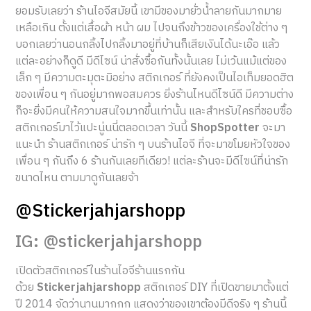
ยอมรับเลยว่า ร้านไอจีสมัยนี้ เขามีของมายั่วน้ำลายกันมากมาย
เหลือเกิน ตั้งแต่เสื้อผ้า หน้า ผม ไปจนถึงข้าวของเครื่องใช้ต่าง ๆ
บอกเลยว่านอนกลิ้งไปกลิ้งมาอยู่ที่บ้านก็เสียเงินได้นะเอ๊อ แล้ว
แต่ละอย่างก็ดูดี มีดีไซน์ น่าสั่งซื้อกันทั้งนั้นเลย ไม่เว้นแม้แต่ของ
เล็ก ๆ มีความตะมุตะมิอย่าง สติกเกอร์ ที่ยังคงเป็นไอเท็มยอดฮิต
ของเพื่อน ๆ กันอยู่มากพอสมควร ยิ่งร้านไหนดีไซน์ดี มีความต่าง
ก็จะยิ่งมีคนให้ความสนใจมากขึ้นเท่านั้น และสำหรับใครที่ชอบซื้อ
สติกเกอร์มาไว้แปะนู่นนี่ตลอดเวลา วันนี้
ShopSpotter
จะมา
แนะนำ ร้านสติกเกอร์ น่ารัก ๆ บนร้านไอจี ที่จะมาขโมยหัวใจของ
เพื่อน ๆ กันถึง 6 ร้านกันเลยทีเดียว! แต่ละร้านจะมีดีไซน์ที่น่ารัก
ขนาดไหน ตามมาดูกันเลยจ้า
@Stickerjahjarshopp
IG: @stickerjahjarshopp
เปิดตัวสติกเกอร์ในร้านไอจีร้านแรกกัน
ด้วย
Stickerjahjarshopp
สติกเกอร์ DIY ที่เปิดขายมาตั้งแต่
ปี 2014 จัดว่านานมากกก แสดงว่าของเขาต้องมีดีจริง ๆ ร้านนี้