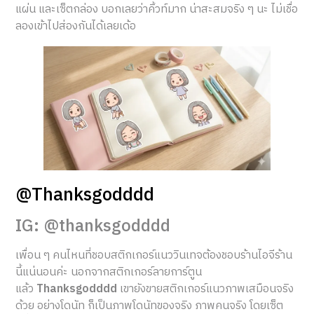
แผ่น และเซ็ตกล่อง บอกเลยว่าคิ้วท์มาก น่าสะสมจริง ๆ นะ ไม่เชื่อ
ลองเข้าไปส่องกันได้เลยเด้อ
@Thanksgodddd
IG: @thanksgodddd
เพื่อน ๆ คนไหนที่ชอบสติกเกอร์แนววินเทจต้องชอบร้านไอจีร้าน
นี้แน่นอนค่ะ นอกจากสติกเกอร์ลายการ์ตูน
แล้ว
Thanksgodddd
เขายังขายสติกเกอร์แนวภาพเสมือนจริง
ด้วย อย่างโดนัท ก็เป็นภาพโดนัทของจริง ภาพคนจริง โดยเซ็ต