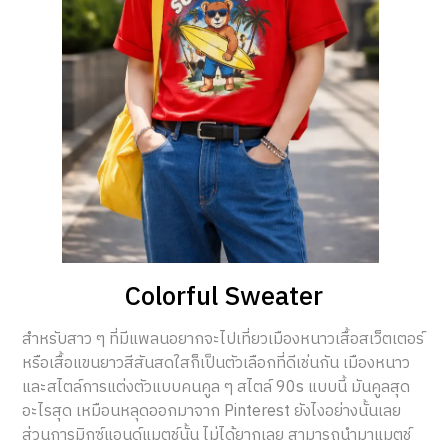
Colorful Sweater
สำหรับสาว ๆ ที่มีแพลนอยากจะไปเที่ยวเมืองหนาวเสื้อสเว็ตเตอร์
หรือเสื้อแขนยาวสีสันสดใสก็เป็นตัวเลือกที่ดีเช่นกัน เมืองหนาว
และสไตล์การแต่งตัวแบบคนคูล ๆ สไตล์ 90s แบบนี้ มันคูลสุด
อะไรสุด เหมือนหลุดออกมาจาก Pinterest ยังไงอย่างนั้นเลย
ส่วนการมิกซ์แอนด์แมตช์นั้น ไม่ได้ยากเลย สามารถนำมาแมตช์