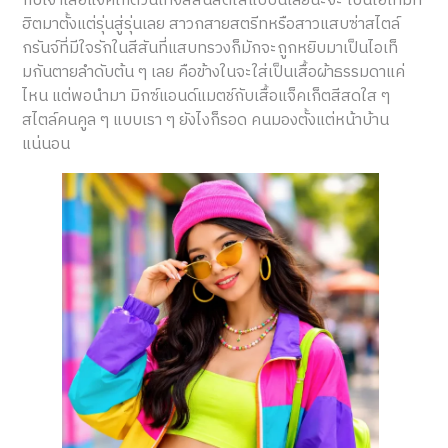
กับเจ้าเสื้อแจ็คเก็ตวินเทจสีสันสดใสแบบนี้เลยนะจ๊ะ เป็นไอเท็มที่
ฮิตมาตั้งแต่รุ่นสู่รุ่นเลย สาวกสายสตรีทหรือสาวแสบซ่าสไตล์
กรันจ์ที่มีใจรักในสีสันที่แสบทรวงก็มักจะถูกหยิบมาเป็นไอเท็
มกันตายลำดับต้น ๆ เลย คือข้างในจะใส่เป็นเสื้อผ้าธรรมดาแค่
ไหน แต่พอนำมา มิกซ์แอนด์แมตช์กับเสื้อแจ็คเก็ตสีสดใส ๆ
สไตล์คนคูล ๆ แบบเรา ๆ ยังไงก็รอด คนมองตั้งแต่หน้าบ้าน
แน่นอน