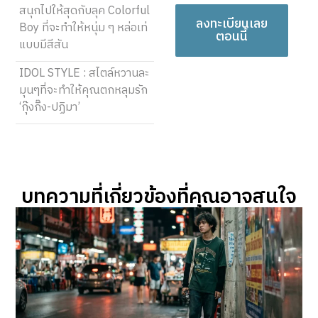
สนุกไปให้สุดกับลุค Colorful
ลงทะเบียนเลย
Boy ที่จะทำให้หนุ่ม ๆ หล่อเท่
ตอนนี้
แบบมีสีสัน
IDOL STYLE : สไตล์หวานละ
มุนๆที่จะทำให้คุณตกหลุมรัก
‘กุ๊งกิ๊ง-ปฏิมา’
บทความที่เกี่ยวข้องที่คุณอาจสนใจ​