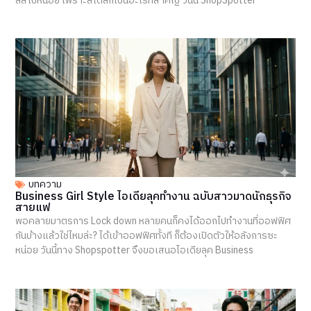
ลล์ไปหน่อย เพราะสไตล์ก็เป็นอะไรที่สำคัญ วันนี้ ShopSpotter
บทความ
Business Girl Style ไอเดียลุคทำงาน ฉบับสาวมาดนักธุรกิจ
สายแฟ
พอคลายมาตรการ Lock down หลายคนก็คงได้ออกไปทำงานที่ออฟฟิศ
กันบ้างแล้วใช่ไหมล่ะ? ได้เข้าออฟฟิศทั้งที ก็ต้องเปิดตัวให้อลังการซะ
หน่อย วันนี้ทาง Shopspotter จึงขอเสนอไอเดียลุค Business