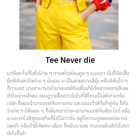
Tee Never die
มาถึงอะไรที่ใส่ได้ง่าย ๆ ตามสไตล์คนคูล ๆ แบบเรา นั่นก็คือเสื้อ
ยืดสีสันสดใสต่าง ๆ นั่นเอง จะเป็นลายขวางสีรุ้ง หรือสีสันใด ๆ
ก็ตามแต่ นางสามารถนำมาแมตช์กับเสื้อผ้าได้หลากหลายสีเลย
ถ้าใจเรากล้าพอ ลองดูว่าเสื้อเราเน้นไปที่สีไหนเป็นพิเศษหรือ
เปล่า ก็ลองนำมาแมตช์กับกางเกง และรองเท้าสีที่เข้าคู่กัน ก็คือ
ว่าง่าย ๆ มีสีเยอะ ๆ ก็เลือกเอาว่าจะเอามาแมตช์กับสีอะไรดี หรือ
จะแหวกไปสีคู่ตรงข้ามก็ได้ไม่ว่ากัน อยู่ที่ความคูลของแต่ละคน
เลยจ้า หรือถ้าขี้เกียจจะเลือก ก็หยิบมาเลย กางเกงยีนส์ตัวโปรด
ยังไงก็เข้า