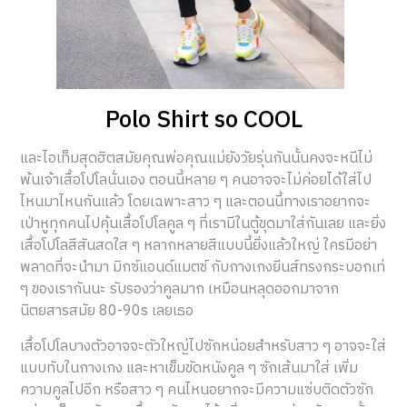
Polo Shirt so COOL
และไอเท็มสุดฮิตสมัยคุณพ่อคุณแม่ยังวัยรุ่นกันนั้นคงจะหนีไม่
พ้นเจ้าเสื้อโปโลนั่นเอง ตอนนี้หลาย ๆ คนอาจจะไม่ค่อยได้ใส่ไป
ไหนมาไหนกันแล้ว โดยเฉพาะสาว ๆ และตอนนี้ทางเราอยากจะ
เป่าหูทุกคนไปคุ้นเสื้อโปโลคูล ๆ ที่เรามีในตู้ขุดมาใส่กันเลย และยิ่ง
เสื้อโปโลสีสันสดใส ๆ หลากหลายสีแบบนี้ยิ่งแล้วใหญ่ ใครมีอย่า
พลาดที่จะนำมา มิกซ์แอนด์แมตช์ กับกางเกงยีนส์ทรงกระบอกเท่
ๆ ของเรากันนะ รับรองว่าคูลมาก เหมือนหลุดออกมาจาก
นิตยสารสมัย 80-90s เลยเธอ
เสื้อโปโลบางตัวอาจจะตัวใหญ่ไปซักหน่อยสำหรับสาว ๆ อาจจะใส่
แบบทับในกางเกง และหาเข็มขัดหนังคูล ๆ ซักเส้นมาใส่ เพิ่ม
ความคูลไปอีก หรือสาว ๆ คนไหนอยากจะมีความแซ่บติดตัวซัก