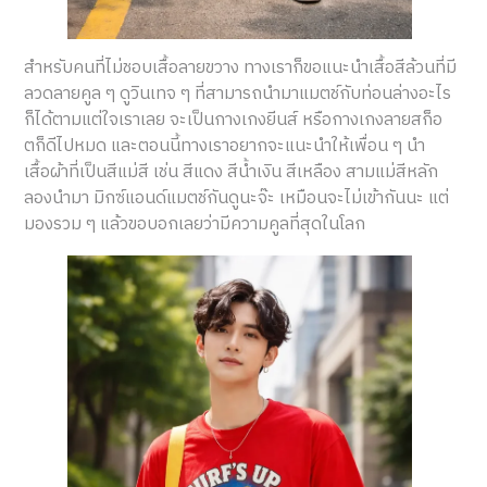
สำหรับคนที่ไม่ชอบเสื้อลายขวาง ทางเราก็ขอแนะนำเสื้อสีล้วนที่มี
ลวดลายคูล ๆ ดูวินเทจ ๆ ที่สามารถนำมาแมตช์กับท่อนล่างอะไร
ก็ได้ตามแต่ใจเราเลย จะเป็นกางเกงยีนส์ หรือกางเกงลายสก็อ
ตก็ดีไปหมด และตอนนี้ทางเราอยากจะแนะนำให้เพื่อน ๆ นำ
เสื้อผ้าที่เป็นสีแม่สี เช่น สีแดง สีน้ำเงิน สีเหลือง สามแม่สีหลัก
ลองนำมา มิกซ์แอนด์แมตช์กันดูนะจ๊ะ เหมือนจะไม่เข้ากันนะ แต่
มองรวม ๆ แล้วขอบอกเลยว่ามีความคูลที่สุดในโลก