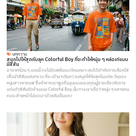
บทความ
สนุกไปให้สุดกับลุค Colorful Boy ที่จะทำให้หนุ่ม ๆ หล่อเท่แบบ
มีสีสัน
อากาศร้อน ๆ แบบนี้ คงไม่มีแฟชั่นแนวไหนเหมาะสมได้เท่ากับการเลือกใส่
เสื้อผ้าสีสันแสบทรวง ที่จะเข้ามาเติมความสนุกให้กับลุคในแต่ละวันของ
หนุ่มสาวสายแฟ ซึ่งถ้าหากเราพูดถึงมุมมองของคุณผู้ชายเกี่ยวกับการ
แต่งตัวสีสันจัดจ้านแบบ Colorful Boy นั้น ทางเราเชื่อว่าหนุ่ม ๆ หลายคน
คงจะส่ายหน้าไม่ขอเอาด้วยกันเป็นแถว