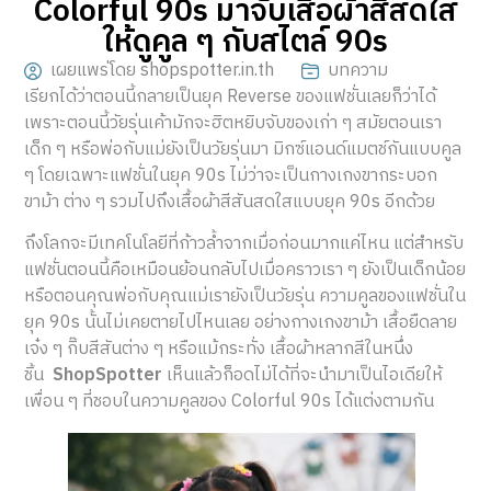
Colorful 90s มาจับเสื้อผ้าสีสดใส
ให้ดูคูล ๆ กับสไตล์ 90s
เผยแพร่โดย shopspotter.in.th
บทความ
เรียกได้ว่าตอนนี้กลายเป็นยุค Reverse ของแฟชั่นเลยก็ว่าได้
เพราะตอนนี้วัยรุ่นเค้ามักจะฮิตหยิบจับของเก่า ๆ สมัยตอนเรา
เด็ก ๆ หรือพ่อกับแม่ยังเป็นวัยรุ่นมา มิกซ์แอนด์แมตช์กันแบบคูล
ๆ โดยเฉพาะแฟชั่นในยุค 90s ไม่ว่าจะเป็นกางเกงขากระบอก
ขาม้า ต่าง ๆ รวมไปถึงเสื้อผ้าสีสันสดใสแบบยุค 90s อีกด้วย
ถึงโลกจะมีเทคโนโลยีที่ก้าวล้ำจากเมื่อก่อนมากแค่ไหน แต่สำหรับ
แฟชั่นตอนนี้คือเหมือนย้อนกลับไปเมื่อคราวเรา ๆ ยังเป็นเด็กน้อย
หรือตอนคุณพ่อกับคุณแม่เรายังเป็นวัยรุ่น ความคูลของแฟชั่นใน
ยุค 90s นั้นไม่เคยตายไปไหนเลย อย่างกางเกงขาม้า เสื้อยืดลาย
เจ๋ง ๆ กิ๊บสีสันต่าง ๆ หรือแม้กระทั่ง เสื้อผ้าหลากสีในหนึ่ง
ชิ้น
ShopSpotter
เห็นแล้วก็อดไม่ได้ที่จะนำมาเป็นไอเดียให้
เพื่อน ๆ ที่ชอบในความคูลของ Colorful 90s ได้แต่งตามกัน