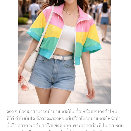
จริง ๆ น้องเขาสามารถนำมาแมตช์กับเสื้อ หรือกางเกงตัวไหน
ก็ได้ ถ้าไม่มั่นใจ ก็อาจจะลองหยิบยีนส์ตัวโปรดมาแมตช์ หรือถ้า
มั่นใจ อยากจะสีสันสดใสแข่งกับคุณพระอาทิตย์ล่ะก็ ไปเลย หยิบ