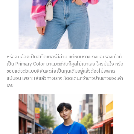
หรือจะเลือกเป็นสเว็ตเตอร์สีล้วน แต่หยิบกางเกงและรองเท้าที่
เป็น Primary Color มาแมตช์กันก็คูลไม่เบาเลย ใครมั่นใจ หรือ
ชอบแต่งตัวแบบสีสันสดใสเป็นทุนเดิมอยู่แล้วต้องไม่พลาด
แน่นอน เพราะใส่แล้วทางเราจะโดดเด่นกว่าชาวบ้านชาวช่องเค้า
เลย