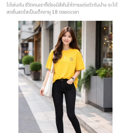
ได้เช่นกัน ชีวิตคนเราก็ต้องมีสีสันให้การแต่งตัวกันบ้าง จะได้
สดชื่นสดใสเป็นเด็กอายุ 18 ตลอดเวลา