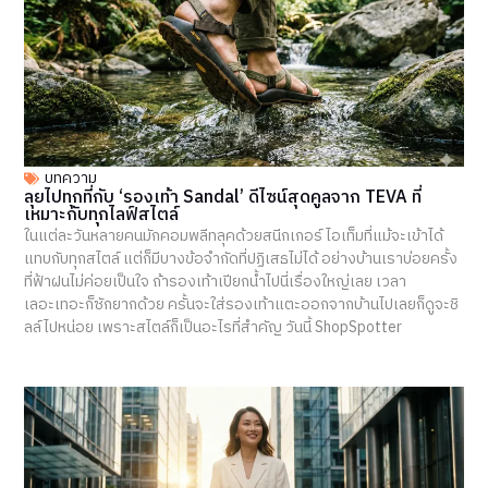
บทความ
ลุยไปทุกที่กับ ‘รองเท้า Sandal’ ดีไซน์สุดคูลจาก TEVA ที่
เหมาะกับทุกไลฟ์สไตล์
ในแต่ละวันหลายคนมักคอมพลีทลุคด้วยสนีกเกอร์ ไอเท็มที่แม้จะเข้าได้
แทบกับทุกสไตล์ แต่ก็มีบางข้อจำกัดที่ปฏิเสธไม่ได้ อย่างบ้านเราบ่อยครั้ง
ที่ฟ้าฝนไม่ค่อยเป็นใจ ถ้ารองเท้าเปียกน้ำไปนี่เรื่องใหญ่เลย เวลา
เลอะเทอะก็ซักยากด้วย ครั้นจะใส่รองเท้าแตะออกจากบ้านไปเลยก็ดูจะชิ
ลล์ไปหน่อย เพราะสไตล์ก็เป็นอะไรที่สำคัญ วันนี้ ShopSpotter