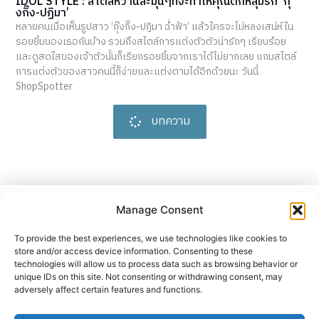
IDOL STYLE : สไตล์หวานละมุนๆที่จะทำให้คุณตกหลุมรัก ‘กุ๊
งกิ๊ง-ปฏิมา’
หลายคนเมื่อเห็นรูปสาว ‘กุ๊งกิ๊ง-ปฏิมา ฉ่ำฟ้า’ แล้วใครจะไม่หลงเสน่ห์ใน
รอยยิ้มของเธอกันบ้าง รวมถึงสไตล์การแต่งตัวตัวน่ารักๆ เรียบร้อย
และดูสดใสของเจ้าตัวนั้นก็เรียกรอยยิ้มจากเราได้ไม่ยากเลย แถมสไตล์
การแต่งตัวของสาวคนนี้ก็ง่ายและแต่งตามได้อีกด้วยนะ วันนี้
ShopSpotter
บทความ
ปล่อยตัวปล่อยใจไปกับ
ถ้อยคำ
Manage Consent
และแนวคิดต่างๆ
Shop Spotter
To provide the best experiences, we use technologies like cookies to
store and/or access device information. Consenting to these
technologies will allow us to process data such as browsing behavior or
unique IDs on this site. Not consenting or withdrawing consent, may
ติดตามเราได้ที่นี่ :
adversely affect certain features and functions.