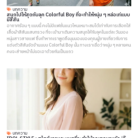
บทความ
สนุกไปให้สุดกับลุค Colorful Boy ที่จะทำให้หนุ่ม ๆ หล่อเท่แบบ
มีสีสัน
อากาศร้อน ๆ แบบนี้ คงไม่มีแฟชั่นแนวไหนเหมาะสมได้เท่ากับการเลือกใส่
เสื้อผ้าสีสันแสบทรวง ที่จะเข้ามาเติมความสนุกให้กับลุคในแต่ละวันของ
หนุ่มสาวสายแฟ ซึ่งถ้าหากเราพูดถึงมุมมองของคุณผู้ชายเกี่ยวกับการ
แต่งตัวสีสันจัดจ้านแบบ Colorful Boy นั้น ทางเราเชื่อว่าหนุ่ม ๆ หลายคน
คงจะส่ายหน้าไม่ขอเอาด้วยกันเป็นแถว
บทความ