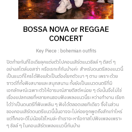
BOSSA NOVA or REGGAE
CONCERT
Key Piece : bohemian outfits
ปิดท้ายกันที่ไอเดียลุคแต่งตัวไปคอนเสิร์ตแนวชิลล์ ๆ ติสต์ ๆ
อย่างสไตล์บอสซ่า หรือเรกเก้กันบ้างค่ะ สำหรับดนตรีสองแนวนี้
เป็นแนวที่ใครได้ฟังแล้วเป็นต้องโยกตัวเบา ๆ ตาม เพราะด้วย
ซาวด์ที่ทั้งฟังสบายและสนุกสนาน ทั้งยังเป็นแนวดนตรีที่มี
เอกลักษณ์เฉพาะตัวให้อารมณ์สายติสต์หน่อย ๆ ดังนั้นจึงไม่ใช่
เรื่องแปลกเลยที่หลายคนชอบฟังเพลงแนวนี้ระหว่างทำงาน เรียก
ได้ว่าเป็นดนตรีที่ฟังเพลิน ๆ ฟังได้ตลอดเลยทีเดียว ซึ่งในส่วน
ของคอนเสิร์ตดนตรีแนวนี้นั้นอาจจะไม่ค่อยถูกพูดถึงสักเท่าไหร่
แต่ก็คงจะดีไม่น้อยใช่ไหมล่ะถ้าเราจะหาโอกาสไปฟังเพลงเพราะ
ๆ ชิลล์ ๆ ในคอนเสิร์ตเพลงแนวนี้กันบ้าง