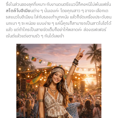
ซึ่งในส่วนของลุคที่เหมาะกับงานดนตรีแนวนี้ก็คงหนีไม่พ้นแฟชั่น
สไตล์โบฮีเมีย
นต่าง ๆ นั่นเองค่ะ โดยคุณสาว ๆ อาจจะเลือกเด
รสแนวโบฮีเมียน ใส่กับรองเท้าบูทหนัง แล้วก็จัดเครื่องประดับขน
นกเบา ๆ ซะหน่อย แบบง่าย ๆ แค่นี้คุณก็สามารถเป็นสาวโบโฮได้
แล้ว แต่ถ้าใครเป็นสายจัดเต็มก็อย่าให้พลาดค่ะ ส่องเรฟเฟอร์
เร้นต์แล้วแต่งตามรัว ๆ กันได้เลยจ้า