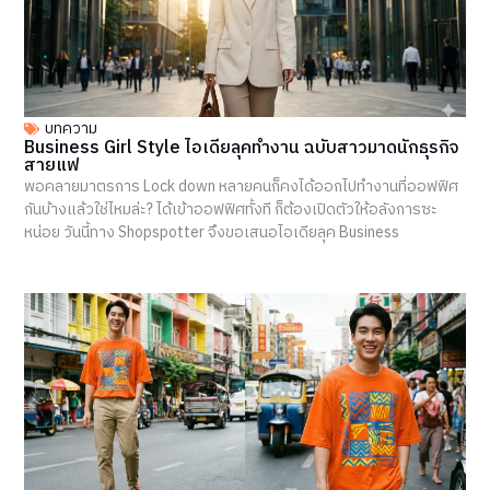
บทความ
Business Girl Style ไอเดียลุคทำงาน ฉบับสาวมาดนักธุรกิจ
สายแฟ
พอคลายมาตรการ Lock down หลายคนก็คงได้ออกไปทำงานที่ออฟฟิศ
กันบ้างแล้วใช่ไหมล่ะ? ได้เข้าออฟฟิศทั้งที ก็ต้องเปิดตัวให้อลังการซะ
หน่อย วันนี้ทาง Shopspotter จึงขอเสนอไอเดียลุค Business