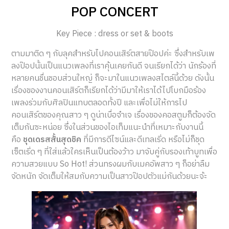
POP CONCERT
Key Piece : dress or set & boots
ตามมาติด ๆ กับลุคสำหรับไปคอนเสิร์ตสายป๊อปค่ะ ซึ่งสำหรับเพ
ลงป๊อปนั้นเป็นแนวเพลงที่เราคุ้นเคยกันดี จนเรียกได้ว่า นักร้องที่
หลายคนชื่นชอบส่วนใหญ่ ก็จะมาในแนวเพลงสไตล์นี้ด้วย ดังนั้น
เรื่องของงานคอนเสิร์ตก็เรียกได้ว่ามีมาให้เราได้ไปโบกมือร้อง
เพลงร่วมกับศิลปินแทบตลอดทั้งปี และเพื่อไม่ให้การไป
คอนเสิร์ตของคุณสาว ๆ ดูน่าเบื่อจำเจ เรื่องของคอสตูมก็ต้องจัด
เต็มกันซะหน่อย ซึ่งในส่วนของไอเท็มแนะนำที่เหมาะกับงานนี้
คือ
ชุดเดรสสั้นสุดชิค
ที่มีการดีไซน์และดีเทลเริ่ด หรือไม่ก็ชุด
เซ็ตเริ่ด ๆ ที่ใส่แล้วใครเห็นเป็นต้องว้าว มาจับคู่กับรองเท้าบูทเพื่อ
ความสวยแบบ So Hot! ส่วนทรงผมกับเมคอัพสาว ๆ ก็อย่าลืม
จัดหนัก จัดเต็มให้สมกับความเป็นสาวป๊อปตัวแม่กันด้วยนะจ้ะ