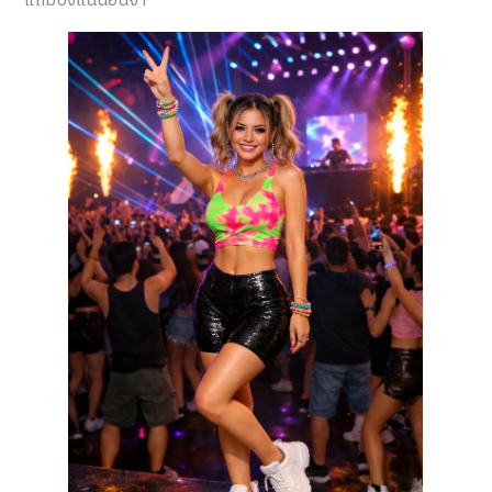
แถมปังแน่นอนจ้า