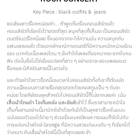
Key Piece : black outfits & jeans
ขอเสียงชาวร็อคหน่อยค่า… ถ้าพูดถึงเรื่องคอนเสิร์ตแล้ว
คอนเสิร์ตที่เรียกได้ว่าฮอตที่สุด สนุกที่สุดก็เห็นจะเป็นคอนเสิร์ต
ดนตรีแนวร็อคนี่เลย ซึ่งนอกจากจะให้ความมัน ความสนุกกับ
แฟนเพลงแล้ว ด้วยเอกลักษณ์ทางดนตรีที่มีความหนักหน่วงร้อน
แรง บวกกับเนื้อเพลงโดน ๆ ยิ่งทำให้เพลงที่ออกมากระชากใจคน
ฟัง ดังนั้นจึงไม่ใช่เรื่องแปลกที่สาว ๆ อย่างเราจะชอบเพลงแนว
ร็อคและมีศิลปินสายนี้ในดวงใจ
และด้วยหัวใจชาวร็อคนี้เองเวลาไปคอนเสิร์ตทั้งทีเราก็ต้องงัด
ความเผ็ชแบบสาวสายร็อคสุดฮอตด้วยคอสตูมเจ็บ ๆ กันซะ
หน่อย โดยคีย์ของลุคสำหรับไปคอนเสิร์ตนี้ก็ไม่ยากเลยค่ะ เน้น
เสื้อผ้าโทนดำ ไอเท็มหนัง และยีนส์
เข้าไว้ ซึ่งเราสามารถนำไอ
เท็มทั้งสามอย่างนี้มามิกซ์เข้าด้วยกันให้เป็นลุคชาวร็อคในแบบ
ฉบับของตัวเองได้ง่าย ๆ ส่วนเรื่องเมคอัพและทรงผมก็จัดไปกับ
การแต่งหน้าสไตล์ Grunge ที่มีความสวยเท่แบบดิบ ๆ ที่เรียกได้
ว่าเหมาะกับเสื้อผ้าสไตล์นี้เป็นที่สุดเลยล่ะจ้า