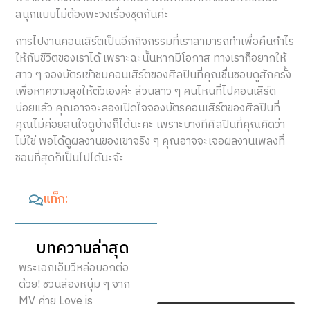
สนุกแบบไม่ต้องพะวงเรื่องชุดกันค่ะ
การไปงานคอนเสิร์ตเป็นอีกกิจกรรมที่เราสามารถทำเพื่อคืนกำไร
ให้กับชีวิตของเราได้ เพราะฉะนั้นหากมีโอกาส ทางเราก็อยากให้
สาว ๆ จองบัตรเข้าชมคอนเสิร์ตของศิลปินที่คุณชื่นชอบดูสักครั้ง
เพื่อหาความสุขให้ตัวเองค่ะ ส่วนสาว ๆ คนไหนที่ไปคอนเสิร์ต
บ่อยแล้ว คุณอาจจะลองเปิดใจจองบัตรคอนเสิร์ตของศิลปินที่
คุณไม่ค่อยสนใจดูบ้างก็ได้นะคะ เพราะบางทีศิลปินที่คุณคิดว่า
ไม่ใช่ พอได้ดูผลงานของเขาจริง ๆ คุณอาจจะเจอผลงานเพลงที่
ชอบที่สุดก็เป็นไปได้นะจ้ะ
แท็ก:
บทความล่าสุด
พระเอกเอ็มวีหล่อบอกต่อ
ด้วย! ชวนส่องหนุ่ม ๆ จาก
MV ค่าย Love is