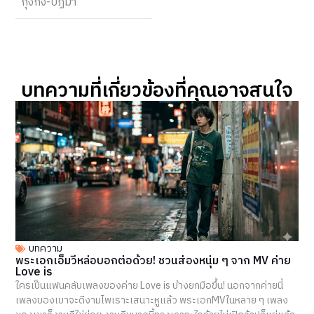
‘กุ๊งกิ๊ง-ปฏิมา’
บทความที่เกี่ยวข้องที่คุณอาจสนใจ​
บทความ
พระเอกเอ็มวีหล่อบอกต่อด้วย! ชวนส่องหนุ่ม ๆ จาก MV ค่าย
Love is
ใครเป็นแฟนคลับเพลงของค่าย Love is บ้างยกมือขึ้น! นอกจากค่ายนี้
เพลงของเขาจะดีงามไพเราะเสนาะหูแล้ว พระเอกMVในหลาย ๆ เพลง