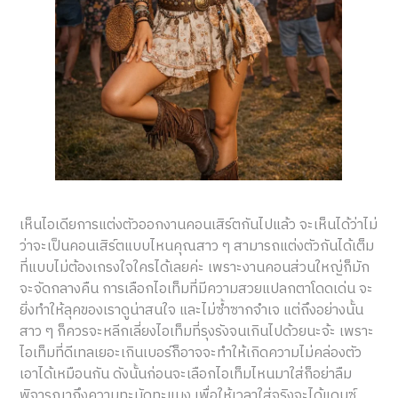
เห็นไอเดียการแต่งตัวออกงานคอนเสิร์ตกันไปแล้ว จะเห็นได้ว่าไม่
ว่าจะเป็นคอนเสิร์ตแบบไหนคุณสาว ๆ สามารถแต่งตัวกันได้เต็ม
ที่แบบไม่ต้องเกรงใจใครได้เลยค่ะ เพราะงานคอนส่วนใหญ่ก็มัก
จะจัดกลางคืน การเลือกไอเท็มที่มีความสวยแปลกตาโดดเด่น จะ
ยิ่งทำให้ลุคของเราดูน่าสนใจ และไม่ซ้ำซากจำเจ แต่ถึงอย่างนั้น
สาว ๆ ก็ควรจะหลีกเลี่ยงไอเท็มที่รุงรังจนเกินไปด้วยนะจ้ะ เพราะ
ไอเท็มที่ดีเทลเยอะเกินเบอร์ก็อาจจะทำให้เกิดความไม่คล่องตัว
เอาได้เหมือนกัน ดังนั้นก่อนจะเลือกไอเท็มไหนมาใส่ก็อย่าลืม
พิจารณาถึงความทะมัดทะแมง เพื่อให้เวลาใส่จริงจะได้แดนซ์