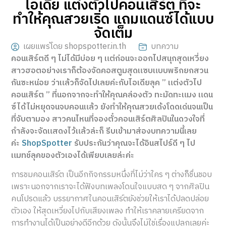
ไอเดีย แต่งตัวไปคอนเสิร์ต ที่จะ
ทำให้คุณสวยเริ่ด แถมแดนซ์ได้แบบ
จัดเต็ม
เผยแพร่โดย shopspotter.in.th
บทความ
คอนเสิร์ตดี ๆ ไม่ได้มีบ่อย ๆ แต่ก่อนจะออกไปสนุกสุดเหวี่ยง
สาวฮอตอย่างเราก็ต้องจัดคอสตูมสุดแซบแบบพริกยกสวน
กันซะหน่อย ว่าแล้วก็จัดไปเลยค่ะกับไอเดียลุค ” แต่งตัวไป
คอนเสิร์ต ” ที่นอกจากจะทำให้คุณคล่องตัว ทะมัดทะแมง แดน
ซ์ได้ไม่หยุดจนจบคอนแล้ว ยังทำให้คุณสวยเด้งโดดเด่นจนเป็น
ที่จับตามอง สาวคนไหนที่จองตั๋วคอนเสิร์ตศิลปินในดวงใจที่
กำลังจะจัดแสดงไว้แล้วล่ะก็ รีบเข้ามาส่องบทความนี้เลย
ค่ะ
ShopSpotter
รับประกันว่าคุณจะได้อินสไปร์ดี ๆ ไป
แมทช์ลุคของตัวเองได้เพียบเลยล่ะค่ะ
การชมคอนเสิร์ต เป็นอีกกิจกรรมหนึ่งที่ไม่ว่าใคร ๆ ต่างก็ชื่นชอบ
เพราะนอกจากเราจะได้ฟังบทเพลงโดนใจแบบสด ๆ จากศิลปิน
คนโปรดแล้ว บรรยากาศในคอนเสิร์ตยังช่วยให้เราได้ปลดปล่อย
ตัวเอง ให้สุดเหวี่ยงไปกับเสียงเพลง ทำให้เราคลายเครียดจาก
การทำงานได้เป็นอย่างดีอีกด้วย ดังนั้นจึงไม่ใช่เรื่องแปลกเลยค่ะ