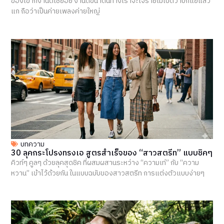
ของเขาก็งานดีใช่ย่อย งานดีขนาดนี้ทางเราจะใจร้ายไม่เปิดว้าปก็แย่แล้ว
แก ถือว่าเป็นค่ายเพลงค่ายใหญ่
บทความ
30 ลุคกระโปรงทรงเอ สูตรสำเร็จของ “สาวสตรีท” แบบชิคๆ
คิวท์ๆ คูลๆ ด้วยลุคสุดชิค ที่ผสมผสานระหว่าง “ความเท่” กับ “ความ
หวาน” เข้าไว้ด้วยกัน ในแบบฉบับของสาวสตรีท การแต่งตัวแบบง่ายๆ