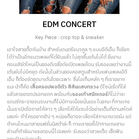
EDM CONCERT
Key Piece : crop top & sneaker
เอาใจสายตื๊ดกันบ้าง สำหรับดนตรีแนวคูล ๆ แบบอีดีเอ็ม ก็เรียก
ได้ว่าเป็นอีกแนวเพลงที่ได้ยินแล้ว ไม่ลุกขึ้นเต้นไม่ได้ ยิ่งงาน
คอนเสิร์ตไหนเป็นของดีเจชื่อดังเปิดเพลงโดน รับรองเลยว่างานนี้
เต้นยับไม่มีหยุด ดังนั้นในส่วนของคอสตูมสำหรับแฟนเพลงอีดี
เอ็ม ก็ต้องจัดชุดมาเต้นโดยเฉพาะ ซึ่งไอเท็มหลัก ๆ ที่เราอยาก
แนะนำก็คือ
เสื้อครอปพอดีตัว สีสันแสบทรวง
ดีไซน์เริ่ดที่ใส่
แล้วสวยฮอตปรอทแตก พร้อมกับ
รองเท้าสนีกเกอร์
ที่ไม่ว่าจะ
แดนซ์กระจายจนจบงานก็ไม่มีทางเมื่อยนั่นเอง ในขณะที่กางเกง
นั้นเราเปิดโอกาสให้สาว ๆ เลือกใส่ให้แซบได้อย่างเต็มที่ตามสไตล์
เลยค่ะ ถ้าใครอยากฮิป ๆ หน่อยก็อาจจะเลือกใส่กางเกงวอร์ม แต่
ถ้าคนไหนมาสายแฟชั่นนิสต้าล่ะก็ ทางเราขอชี้เป้ากางเกงสาม
ส่วนที่กำลังมาแรงตอนนี้ไปเลยค่ะ รับรองว่าสวยเด็ด เข็ดฟัน