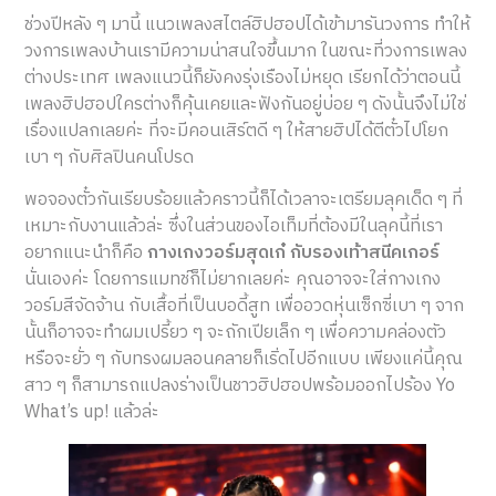
ช่วงปีหลัง ๆ มานี้ แนวเพลงสไตล์ฮิปฮอปได้เข้ามารันวงการ ทำให้
วงการเพลงบ้านเรามีความน่าสนใจขึ้นมาก ในขณะที่วงการเพลง
ต่างประเทศ เพลงแนวนี้ก็ยังคงรุ่งเรืองไม่หยุด เรียกได้ว่าตอนนี้
เพลงฮิปฮอปใครต่างก็คุ้นเคยและฟังกันอยู่บ่อย ๆ ดังนั้นจึงไม่ใช่
เรื่องแปลกเลยค่ะ ที่จะมีคอนเสิร์ตดี ๆ ให้สายฮิปได้ตีตั๋วไปโยก
เบา ๆ กับศิลปินคนโปรด
พอจองตั๋วกันเรียบร้อยแล้วคราวนี้ก็ได้เวลาจะเตรียมลุคเด็ด ๆ ที่
เหมาะกับงานแล้วล่ะ ซึ่งในส่วนของไอเท็มที่ต้องมีในลุคนี้ที่เรา
อยากแนะนำก็คือ
กางเกงวอร์มสุดเก๋ กับรองเท้าสนีคเกอร์
นั่นเองค่ะ โดยการแมทช์ก็ไม่ยากเลยค่ะ คุณอาจจะใส่กางเกง
วอร์มสีจัดจ้าน กับเสื้อที่เป็นบอดี้สูท เพื่ออวดหุ่นเซ็กซี่เบา ๆ จาก
นั้นก็อาจจะทำผมเปรี้ยว ๆ จะถักเปียเล็ก ๆ เพื่อความคล่องตัว
หรือจะยั่ว ๆ กับทรงผมลอนคลายก็เริ่ดไปอีกแบบ เพียงแค่นี้คุณ
สาว ๆ ก็สามารถแปลงร่างเป็นชาวฮิปฮอปพร้อมออกไปร้อง Yo
What’s up! แล้วล่ะ