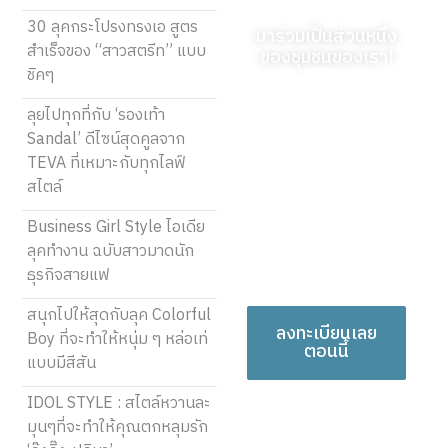
30 ลุคกระโปรงทรงเอ สูตร
มาร่วมเป็นส่วนหนึ่ง
สำเร็จของ “สาวสตรีท” แบบ
ของชุมชนของเรา!
ชิคๆ
ลงทะเบียนวันนี้และเริ่ม
ลุยไปทุกที่กับ ‘รองเท้า
แบ่งปันมุมมองที่เป็น
Sandal’ ดีไซน์สุดคูลจาก
เอกลักษณ์ของคุณ คำ
TEVA ที่เหมาะกับทุกไลฟ์
พูดของคุณสามารถให้
สไตล์
ความรู้ สร้างแรงบันดาล
ใจ ให้ความบันเทิง และ
Business Girl Style ไอเดีย
เชื่อมโยงผู้คนได้ พวกมัน
ลุคทำงาน ฉบับสาวมาดนัก
สมควรได้รับการรับฟัง!
ธุรกิจสายแฟ
สนุกไปให้สุดกับลุค Colorful
ลงทะเบียนเลย
Boy ที่จะทำให้หนุ่ม ๆ หล่อเท่
ตอนนี้
แบบมีสีสัน
IDOL STYLE : สไตล์หวานละ
มุนๆที่จะทำให้คุณตกหลุมรัก