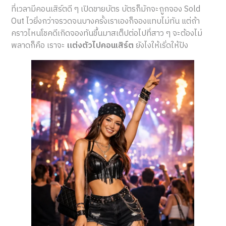
ที่เวลามีคอนเสิร์ตดี ๆ เปิดขายบัตร บัตรก็มักจะถูกจอง Sold
Out ไวยิ่งกว่าจรวดจนบางครั้งเราเองก็จองแทบไม่ทัน แต่ถ้า
คราวไหนโชคดีเกิดจองทันขึ้นมาสเต็ปต่อไปที่สาว ๆ จะต้องไม่
พลาดก็คือ เราจะ
แต่งตัวไปคอนเสิร์ต
ยังไงให้เริ่ดให้ปัง