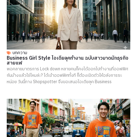
บทความ
Business Girl Style ไอเดียลุคทำงาน ฉบับสาวมาดนักธุรกิจ
สายแฟ
พอคลายมาตรการ Lock down หลายคนก็คงได้ออกไปทำงานที่ออฟฟิศ
กันบ้างแล้วใช่ไหมล่ะ? ได้เข้าออฟฟิศทั้งที ก็ต้องเปิดตัวให้อลังการซะ
หน่อย วันนี้ทาง Shopspotter จึงขอเสนอไอเดียลุค Business