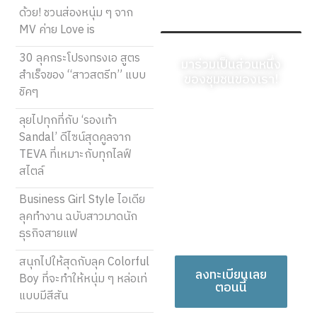
ด้วย! ชวนส่องหนุ่ม ๆ จาก
MV ค่าย Love is
30 ลุคกระโปรงทรงเอ สูตร
มาร่วมเป็นส่วนหนึ่ง
สำเร็จของ “สาวสตรีท” แบบ
ของชุมชนของเรา!
ชิคๆ
ลงทะเบียนวันนี้และเริ่ม
ลุยไปทุกที่กับ ‘รองเท้า
แบ่งปันมุมมองที่เป็น
Sandal’ ดีไซน์สุดคูลจาก
เอกลักษณ์ของคุณ คำ
TEVA ที่เหมาะกับทุกไลฟ์
พูดของคุณสามารถให้
สไตล์
ความรู้ สร้างแรงบันดาล
ใจ ให้ความบันเทิง และ
Business Girl Style ไอเดีย
เชื่อมโยงผู้คนได้ พวกมัน
ลุคทำงาน ฉบับสาวมาดนัก
สมควรได้รับการรับฟัง!
ธุรกิจสายแฟ
สนุกไปให้สุดกับลุค Colorful
ลงทะเบียนเลย
Boy ที่จะทำให้หนุ่ม ๆ หล่อเท่
ตอนนี้
แบบมีสีสัน