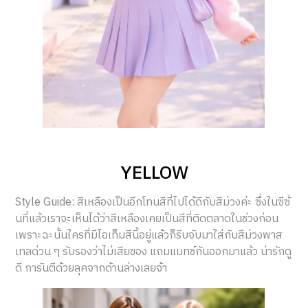
YELLOW
Style Guide: สีเหลืองเป็นอีกโทนสีที่ไปได้ดีกับสีม่วงค่ะ ซึ่งในซีซั่
นที่แล้วเราจะเห็นได้ว่าสีเหลืองเคยเป็นสีที่ติดตลาดในช่วงก่อน
เพราะฉะนั้นใครที่มีไอเท็มสีนี้อยู่แล้วก็รีบจับมาใส่กับสีม่วงพาส
เทลด่วน ๆ รับรองว่าไม่เสียของ แถมแมทช์กันออกมาแล้ว น่ารักดู
ดี การันตีด้วยลุคจากด้านล่างเลยจ้า