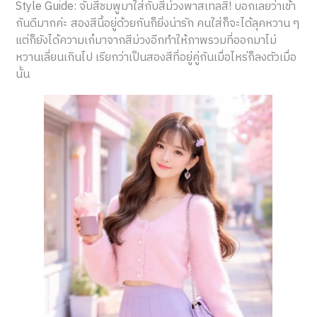
Style Guide: จับสีชมพูมาใส่กับสีม่วงพาสเทลสิ! บอกเลยว่าเข้า
กันดีมากค่ะ สองสีนี้อยู่ด้วยกันก็ยิ่งน่ารัก คนใส่ก็จะได้ลุคหวาน ๆ
แต่ก็ยังได้ความเก๋มาจากสีม่วงอีกทำให้ภาพรวมที่ออกมาไม่
หวานเลี่ยนเกินไป เรียกว่าเป็นสองสีที่อยู่คู่กันเมื่อไหร่ก็ลงตัวเมื่อ
นั้น