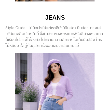
JEANS
Style Guide: ไม่มีอะไรใส่แต่เราก็ยังมียีนส์ค่ะ ยีนส์สามารถใส่
ได้กับทุกสีบนโลกใบนี้ ซึ่งในส่วนของการแมทช์กับสีม่วงพาสเทล
ก็เรียกได้ว่าเก๋ไก๋ลงตัว ได้ความคลาสสิคจากไอเท็มยีนส์อีก ใคร
ไม่หยิบมาใส่คู่กันดูสักครั้งบอกเลยว่าเสียดายแย่