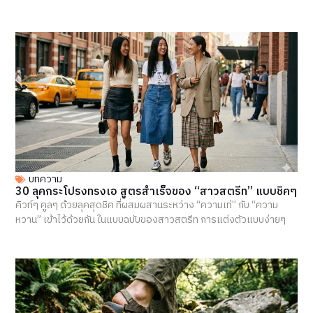
บทความ
30 ลุคกระโปรงทรงเอ สูตรสำเร็จของ “สาวสตรีท” แบบชิคๆ
คิวท์ๆ คูลๆ ด้วยลุคสุดชิค ที่ผสมผสานระหว่าง “ความเท่” กับ “ความ
หวาน” เข้าไว้ด้วยกัน ในแบบฉบับของสาวสตรีท การแต่งตัวแบบง่ายๆ