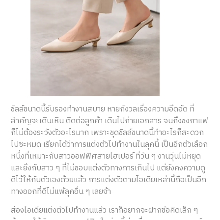
ชิลล์ขนาดนี้รับรองทำงานสบาย หายกังวลเรื่องความอึดอัด ที่
สำคัญจะเดินเหิน ติดต่อลูกค้า เดินไปถ่ายเอกสาร จนถึงชงกาแฟ
ก็ไม่ต้องระวังตัวอะไรมาก เพราะชุดชิลล์ขนาดนี้ทำอะไรก็สะดวก
ไปซะหมด เรียกได้ว่าการแต่งตัวไปทำงานในลุคนี้ เป็นอีกตัวเลือก
หนึ่งที่เหมาะกับสาวออฟฟิศสายไฮเปอร์ ที่วัน ๆ งานวุ่นไม่หยุด
และยิ่งกับสาว ๆ ที่ไม่ชอบแต่งตัวทางการเกินไป แต่ยังคงความดู
ดีไว้ให้กับตัวเองด้วยแล้ว การแต่งตัวตามไอเดียเหล่านี้ถือเป็นอีก
ทางออกที่ดีไม่แพ้ลุคอื่น ๆ เลยจ้า
ส่องไอเดียแต่งตัวไปทำงานแล้ว เราก็อยากจะฝากข้อคิดเล็ก ๆ