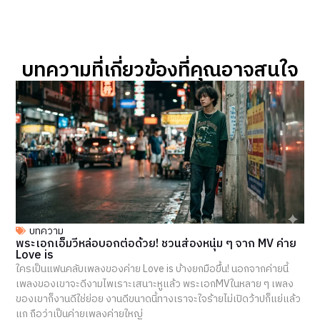
บทความที่เกี่ยวข้องที่คุณอาจสนใจ​
บทความ
พระเอกเอ็มวีหล่อบอกต่อด้วย! ชวนส่องหนุ่ม ๆ จาก MV ค่าย
Love is
ใครเป็นแฟนคลับเพลงของค่าย Love is บ้างยกมือขึ้น! นอกจากค่ายนี้
เพลงของเขาจะดีงามไพเราะเสนาะหูแล้ว พระเอกMVในหลาย ๆ เพลง
ของเขาก็งานดีใช่ย่อย งานดีขนาดนี้ทางเราจะใจร้ายไม่เปิดว้าปก็แย่แล้ว
แก ถือว่าเป็นค่ายเพลงค่ายใหญ่