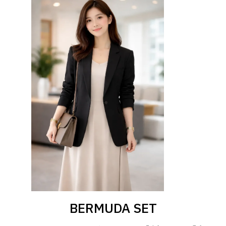
BERMUDA SET