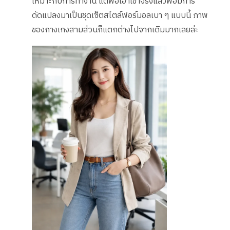
เหมาะกับการทำงาน แต่พอเอาเข้าจริงแล้วพอมีการ
ดัดแปลงมาเป็นชุดเซ็ตสไตล์ฟอร์มอลเบา ๆ แบบนี้ ภาพ
ของกางเกงสามส่วนก็แตกต่างไปจากเดิมมากเลยล่ะ