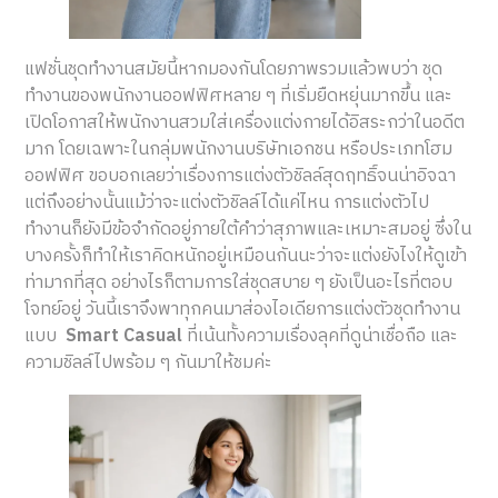
แฟชั่นชุดทำงานสมัยนี้หากมองกันโดยภาพรวมแล้วพบว่า ชุด
ทำงานของพนักงานออฟฟิศหลาย ๆ ที่เริ่มยืดหยุ่นมากขึ้น และ
เปิดโอกาสให้พนักงานสวมใส่เครื่องแต่งกายได้อิสระกว่าในอดีต
มาก โดยเฉพาะในกลุ่มพนักงานบริษัทเอกชน หรือประเภทโฮม
ออฟฟิศ ขอบอกเลยว่าเรื่องการแต่งตัวชิลล์สุดฤทธิ์จนน่าอิจฉา
แต่ถึงอย่างนั้นแม้ว่าจะแต่งตัวชิลล์ได้แค่ไหน การแต่งตัวไป
ทำงานก็ยังมีข้อจำกัดอยู่ภายใต้คำว่าสุภาพและเหมาะสมอยู่ ซึ่งใน
บางครั้งก็ทำให้เราคิดหนักอยู่เหมือนกันนะว่าจะแต่งยังไงให้ดูเข้า
ท่ามากที่สุด อย่างไรก็ตามการใส่ชุดสบาย ๆ ยังเป็นอะไรที่ตอบ
โจทย์อยู่ วันนี้เราจึงพาทุกคนมาส่องไอเดียการแต่งตัวชุดทำงาน
แบบ
Smart Casual
ที่เน้นทั้งความเรื่องลุคที่ดูน่าเชื่อถือ และ
ความชิลล์ไปพร้อม ๆ กันมาให้ชมค่ะ