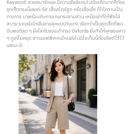
Keyword: สวยสมาร์ทและมีความชิลล์แถมไม่ต้องคิดมากก็ต้อง
ชุดเซ็ตทรงนี้เลยค่ะซิส เสื้อสไตล์สูท หรือเสื้อเชิ้ต ที่ให้ความเป็น
ทางการ มาพร้อมกับกางเกงทรงสามส่วน เหนือเข่าที่ให้ฟีลใส่
สบาย แถมยังมีกลิ่นอายลุคแบบวินเทจ เรียกว่าเป็นชุดเซ็ตที่พอ
ดิบพอดีสุด ๆ ยิ่งใส่กับรองเท้าทรง Oxfords ยิ่งทำให้ลุคของสาว
ๆ ดูเท่ไม่หยุด สาวออฟฟิศคนไหนยังไม่มีไอเท็มนี้ต้องลิสต์ไว้ไว้
เลยนะจ้ะ