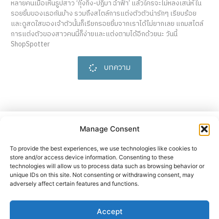
หลายคนเมื่อเห็นรูปสาว ‘กุ๊งกิ๊ง-ปฏิมา ฉ่ำฟ้า’ แล้วใครจะไม่หลงเสน่ห์ใน
รอยยิ้มของเธอกันบ้าง รวมถึงสไตล์การแต่งตัวตัวน่ารักๆ เรียบร้อย
และดูสดใสของเจ้าตัวนั้นก็เรียกรอยยิ้มจากเราได้ไม่ยากเลย แถมสไตล์
การแต่งตัวของสาวคนนี้ก็ง่ายและแต่งตามได้อีกด้วยนะ วันนี้
ShopSpotter
บทความ
ปล่อยตัวปล่อยใจไปกับ
ถ้อยคำ
Manage Consent
และแนวคิดต่างๆ
Shop Spotter
To provide the best experiences, we use technologies like cookies to
store and/or access device information. Consenting to these
technologies will allow us to process data such as browsing behavior or
unique IDs on this site. Not consenting or withdrawing consent, may
ติดตามเราได้ที่นี่ :
adversely affect certain features and functions.
Accept