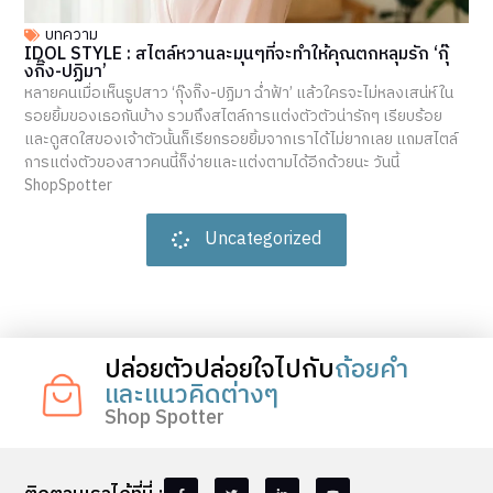
บทความ
IDOL STYLE : สไตล์หวานละมุนๆที่จะทำให้คุณตกหลุมรัก ‘กุ๊
งกิ๊ง-ปฏิมา’
หลายคนเมื่อเห็นรูปสาว ‘กุ๊งกิ๊ง-ปฏิมา ฉ่ำฟ้า’ แล้วใครจะไม่หลงเสน่ห์ใน
รอยยิ้มของเธอกันบ้าง รวมถึงสไตล์การแต่งตัวตัวน่ารักๆ เรียบร้อย
และดูสดใสของเจ้าตัวนั้นก็เรียกรอยยิ้มจากเราได้ไม่ยากเลย แถมสไตล์
การแต่งตัวของสาวคนนี้ก็ง่ายและแต่งตามได้อีกด้วยนะ วันนี้
ShopSpotter
Uncategorized
ปล่อยตัวปล่อยใจไปกับ
ถ้อยคำ
และแนวคิดต่างๆ
Shop Spotter