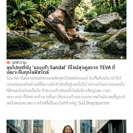
บทความ
ลุยไปทุกที่กับ ‘รองเท้า Sandal’ ดีไซน์สุดคูลจาก TEVA ที่
เหมาะกับทุกไลฟ์สไตล์
ในแต่ละวันหลายคนมักคอมพลีทลุคด้วยสนีกเกอร์ ไอเท็มที่แม้จะเข้าได้
แทบกับทุกสไตล์ แต่ก็มีบางข้อจำกัดที่ปฏิเสธไม่ได้ อย่างบ้านเราบ่อยครั้ง
ที่ฟ้าฝนไม่ค่อยเป็นใจ ถ้ารองเท้าเปียกน้ำไปนี่เรื่องใหญ่เลย เวลา
เลอะเทอะก็ซักยากด้วย ครั้นจะใส่รองเท้าแตะออกจากบ้านไปเลยก็ดูจะชิ
ลล์ไปหน่อย เพราะสไตล์ก็เป็นอะไรที่สำคัญ วันนี้ ShopSpotter