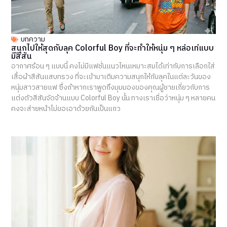
บทความ
สนุกไปให้สุดกับลุค Colorful Boy ที่จะทำให้หนุ่ม ๆ หล่อเท่แบบ
มีสีสัน
อากาศร้อน ๆ แบบนี้ คงไม่มีแฟชั่นแนวไหนเหมาะสมได้เท่ากับการเลือกใส่
เสื้อผ้าสีสันแสบทรวง ที่จะเข้ามาเติมความสนุกให้กับลุคในแต่ละวันของ
หนุ่มสาวสายแฟ ซึ่งถ้าหากเราพูดถึงมุมมองของคุณผู้ชายเกี่ยวกับการ
แต่งตัวสีสันจัดจ้านแบบ Colorful Boy นั้น ทางเราเชื่อว่าหนุ่ม ๆ หลายคน
คงจะส่ายหน้าไม่ขอเอาด้วยกันเป็นแถว