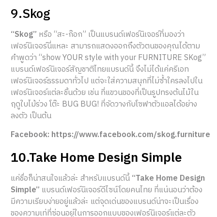
9.Skog
“Skog”
หรือ “สะ-ก๊อก” เป็นแบรนด์เฟอร์นิเจอร์ที่มองว่า
เฟอร์นิเจอร์นี่แหละ สามารถแสดงออกถึงตัวตนของคุณได้ตาม
คำพูดว่า “show YOUR style with your FURNITURE SKog”
แบรนด์เฟอร์นิเจอร์สัญชาติไทยแบรนด์นี้ จึงไม่ได้แค่ครีเอท
เฟอร์นิเจอร์ธรรมดาทั่วไป แต่จะใส่ความสนุกที่ไม่ซ้ำใครลงไปใน
เฟอร์นิเจอร์แต่ละชิ้นด้วย เช่น ที่แขวนของที่เป็นรูปทรงต้นไม้ใน
ฤดูใบไม้ร่วง โต๊ะ BUG BUG! ที่จัดวางกับโซฟาตัวแอลได้อย่าง
ลงตัว เป็นต้น
Facebook: https://www.facebook.com/skog.furniture
10.Take Home Design Simple
แค่ชื่อก็น่าสนใจแล้วล่ะ สำหรับแบรนด์นี้
“Take Home Design
Simple”
แบรนด์เฟอร์นิเจอร์ดีไซน์โดยคนไทย ที่แน่นอนว่าต้อง
มีความเรียบง่ายอยู่แล้วล่ะ แต่จุดเด่นของแบรนด์น่าจะเป็นเรื่อง
ของความเท่ที่ซ่อนอยู่ในการออกแบบของเฟอร์นิเจอร์แต่ละตัว