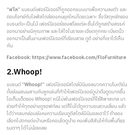
“ฟโล”
แบรนด์เฟอร์นิเจอร์ที่ถูกออกแบบมาเพื่อความลงตัว และ
ตอบโจทย์กับไลฟ์สไตล์ของคนยุคใหม่โดยเฉพาะ ซึ่งวัสดุหลักของ
แบรนด์จะเป็นไม้ เฟอร์นิเจอร์ของฟโลแต่ละชิ้นได้ถูกสร้างสรรค์
ออกมาอย่างมีคุณภาพ และใส่ใจในรายละเอียดทุกกระเบียดนิ้ว
ออกมาเป็นชิ้นงานเฟอร์นิเจอร์ที่เรียบสวย ดูดี อย่างที่เราได้เห็น
กัน
Facebook: https://www.facebook.com/FloFurniture
2.Whoop!
แบรนด์
“Whoop!”
เฟอร์นิเจอร์สไตล์มินิมอลบวกความโมเดิร์น
ทั้งยังผสมผสานกับลูกเล่นที่ทำให้เฟอร์นิเจอร์ดูน่าดึงดูดมากขึ้น
ไอเท็มเด็ดของ Whoop! หนีไม่พ้นเฟอร์นิเจอร์ที่ใช้สีพาสเทล มา
ช่วยทำให้ทุกอย่างดูซอฟท์ลง แต่ก็ไม่ได้ดูหวานจนชวนเลี่ยน แล้ว
ได้ว่ากลมกล่อมยังคงความเรียบดูดีสไตล์มินิมอลเอาไว้ ถ้าลอง
เลือกไปตกแต่งบ้านหรือคอนโดดูบ้าง คงเพิ่มสีสันให้กับพื้นที่ธร
รมดาๆ ได้ไม่น้อยเลย