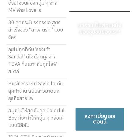
ด้วย! ชวนส่องหนุ่ม ๆ จาก
MV ค่าย Love is
30 ลุคกระโปรงทรงเอ สูตร
มาร่วมเป็นส่วนหนึ่ง
สำเร็จของ “สาวสตรีท” แบบ
ของชุมชนของเรา!
ชิคๆ
ลงทะเบียนวันนี้และเริ่ม
ลุยไปทุกที่กับ ‘รองเท้า
แบ่งปันมุมมองที่เป็น
Sandal’ ดีไซน์สุดคูลจาก
เอกลักษณ์ของคุณ คำ
TEVA ที่เหมาะกับทุกไลฟ์
พูดของคุณสามารถให้
สไตล์
ความรู้ สร้างแรงบันดาล
ใจ ให้ความบันเทิง และ
Business Girl Style ไอเดีย
เชื่อมโยงผู้คนได้ พวกมัน
ลุคทำงาน ฉบับสาวมาดนัก
สมควรได้รับการรับฟัง!
ธุรกิจสายแฟ
สนุกไปให้สุดกับลุค Colorful
ลงทะเบียนเลย
Boy ที่จะทำให้หนุ่ม ๆ หล่อเท่
ตอนนี้
แบบมีสีสัน