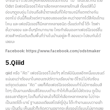
จะแนะนำ ด้วยวัสดุหลักของแบรนด์ที่เป็น “ไม้” เช่นเดียวกัน โดย
Odst มีเฟอร์นิเจอร์ให้เราเลือกหลากหลายโทนสี ตั้งแต่สีไม้
อ่อนๆดูอบอุ่น ไปจนถึงสีน้ำตาลเข้มที่ให้อารมณ์ที่แตกต่างกัน
ออกไป อันนี้ก็แล้วแต่ความชอบของแต่ละคนว่าอยากได้สีห้องโทน
ไหน และเฟอร์นิเจอร์ก็มีหลากหลายชนิด ตั้งแต่เก้าอี้ โต๊ะ โซฟา
ชั้นวางของ และอื่นๆอีกมากมาย ใครกำลังมองหาเฟอร์นิเจอร์ชิ้น
สวยสำหรับเติมเต็มพื้นที่ว่างในบ้านอยู่ละก็ ลองแวะไปชมกันได้
เลยนะ
Facebook: https://www.facebook.com/odstmaker
5.Qiiid
qiiid หรือ “คิด” เฟอร์นิเจอร์ไม้แท้ๆ สไตล์มินิมอลอีกหนึ่งแบรนด์
แน่นอนว่าต้องมาในคอนเซปต์ความเรียบง่าย ดีไซน์ไม่ซับซ้อน
แต่จุดเด่นของ “คิด” เลยก็คือเฟอร์นิเจอร์ของเค้าไม่มีการย้อมสี
ใดๆ เป็นงานเคลือบสีใสแบบด้าน ทำให้เห็นเนื้อไม้ชัดเจน ดูเป็น
ธรรมชาติสุดๆ ไอเท็มที่น่าสนใจก็มีให้เลือกหลากหลาย ไม่ว่าจะ
เป็นเซตโต๊ะบาร์ ฐานรองเตียงสไตล์ญี่ปุ่น โต๊ะทำงานแบบวางเข้า
มุม เป็นต้น เห็นแล้วก็เกิดความอยากจะสั่งจองได้แบบไม่ยากเลย