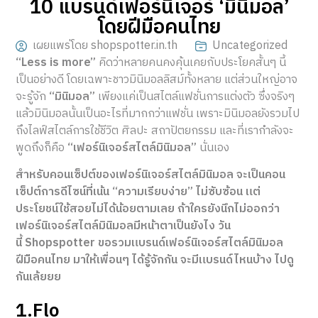
10 แบรนด์เฟอร์นิเจอร์ ‘มินิมอล’
โดยฝีมือคนไทย
เผยแพร่โดย shopspotter.in.th
Uncategorized
“Less is more”
คิดว่าหลายคนคงคุ้นเคยกับประโยคสั้นๆ นี้
เป็นอย่างดี โดยเฉพาะชาวมินิมอลลิสม์ทั้งหลาย แต่ส่วนใหญ่อาจ
จะรู้จัก
“มินิมอล”
เพียงแค่เป็นสไตล์แฟชั่นการแต่งตัว ซึ่งจริงๆ
แล้วมินิมอลนั้นเป็นอะไรที่มากกว่าแฟชั่น เพราะมินิมอลยังรวมไป
ถึงไลฟ์สไตล์การใช้ชีวิต ศิลปะ สถาปัตยกรรม และที่เรากำลังจะ
พูดถึงก็คือ
“เฟอร์นิเจอร์สไตล์มินิมอล”
นั่นเอง
สำหรับคอนเซ็ปต์ของเฟอร์นิเจอร์สไตล์มินิมอล จะเป็นคอน
เซ็ปต์การดีไซน์ที่เน้น “ความเรียบง่าย” ไม่ซับซ้อน แต่
ประโยชน์ใช้สอยไม่ได้น้อยตามเลย ถ้าใครยังนึกไม่ออกว่า
เฟอร์นิเจอร์สไตล์มินิมอลมีหน้าตาเป็นยังไง วัน
นี้ Shopspotter ขอรวมแบรนด์เฟอร์นิเจอร์สไตล์มินิมอล
ฝีมือคนไทย มาให้เพื่อนๆ ได้รู้จักกัน จะมีแบรนด์ไหนบ้าง ไปดู
กันเล้ยยย
1.Flo