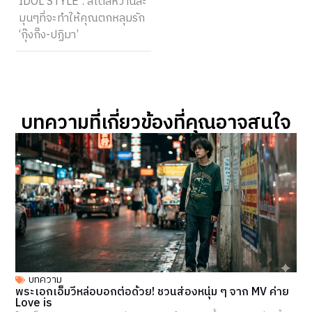
IDOL STYLE : สไตล์หวานละ
มุนๆที่จะทำให้คุณตกหลุมรัก
‘กุ๊งกิ๊ง-ปฏิมา’
บทความที่เกี่ยวข้องที่คุณอาจสนใจ​
บทความ
พระเอกเอ็มวีหล่อบอกต่อด้วย! ชวนส่องหนุ่ม ๆ จาก MV ค่าย
Love is