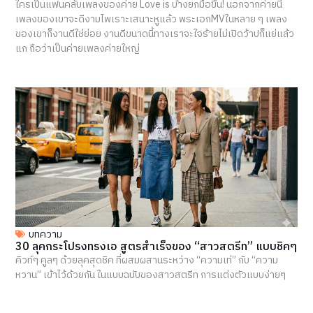
ใครเป็นแฟนคลับเพลงของค่าย Love is บ้างยกมือขึ้น! นอกจากค่ายนี้
เพลงของเขาจะดีงามไพเราะเสนาะหูแล้ว พระเอกMVในหลาย ๆ เพลง
ของเขาก็งานดีใช่ย่อย งานดีขนาดนี้ทางเราจะใจร้ายไม่เปิดว้าปก็แย่แล้ว
แก ถือว่าเป็นค่ายเพลงค่ายใหญ่
บทความ
30 ลุคกระโปรงทรงเอ สูตรสำเร็จของ “สาวสตรีท” แบบชิคๆ
คิวท์ๆ คูลๆ ด้วยลุคสุดชิค ที่ผสมผสานระหว่าง “ความเท่” กับ “ความ
หวาน” เข้าไว้ด้วยกัน ในแบบฉบับของสาวสตรีท การแต่งตัวแบบง่ายๆ