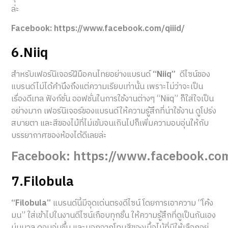
ล่ะ
Facebook: https://www.facebook.com/qiiid/
6.Niiq
สำหรับเฟอร์นิเจอร์ฝีมือคนไทยอย่างแบรนด์
“Niiq”
ดีไซน์ของ
แบรนด์ไม่ได้คำนึงถึงแต่ความเรียบเท่านั้น เพราะไม่ว่าจะเป็น
เรื่องดีเทล ฟังก์ชั่น ออฟชั่นในการใช้งานต่างๆ “Niiq” ก็ใส่ใจเป็น
อย่างมาก เฟอร์นิเจอร์ของแบรนด์ให้ความรู้สึกที่น่าใช้งาน ดูโปร่ง
สบายตา และสีของไม้ที่ไม่เข้มจนเกินไปก็เพิ่มความอบอุ่นให้กับ
บรรยากาศของห้องได้ดีเลยล่ะ
Facebook: https://www.facebook.co
7.Filobula
“Filobula”
แบรนด์นี้มีจุดเด่นตรงดีไซน์ โดยการเอาความ “โค้ง
มน” ใส่เข้าไปในงานดีไซน์เกือบทุกชิ้น ให้ความรู้สึกที่ดูเป็นกันเอง
นุ่มนวล ดูอบอุ่นขึ้น และนอกจากโทนสีของเนื้อไม้ที่มีให้เลือกอยู่