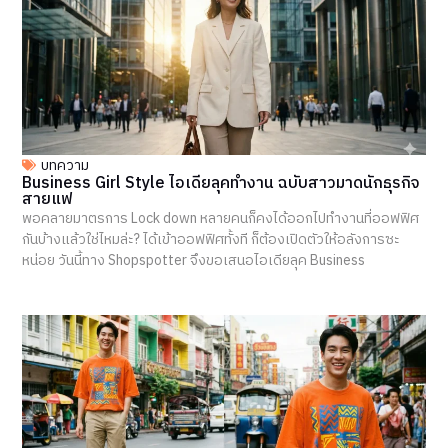
บทความ
Business Girl Style ไอเดียลุคทำงาน ฉบับสาวมาดนักธุรกิจ
สายแฟ
พอคลายมาตรการ Lock down หลายคนก็คงได้ออกไปทำงานที่ออฟฟิศ
กันบ้างแล้วใช่ไหมล่ะ? ได้เข้าออฟฟิศทั้งที ก็ต้องเปิดตัวให้อลังการซะ
หน่อย วันนี้ทาง Shopspotter จึงขอเสนอไอเดียลุค Business