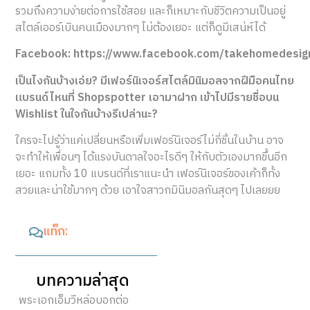
รวมถึงความง่ายต่อการใช้สอย และก็เหมาะกับชีวิตความเป็นอยู่
สไตล์เออร์เบินคนเมืองมากๆ ไม่ต้องเยอะ แต่ก็ดูมีเสน่ห์ได้
Facebook: https://www.facebook.com/takehomedesig
เป็นไงกันบ้างเอ่ย? มีเฟอร์นิเจอร์สไตล์มินิมอลจากฝีมือคนไทย
แบรนด์ไหนที่ Shopspotter เอามาฝาก เข้าไปมีรายชื่อบน
Wishlist ในใจกันบ้างรึเปล่านะ?
ใครจะไปรู้ว่าแค่เปลี่ยนหรือเพิ่มเฟอร์นิเจอร์ไม่กี่ชิ้นในบ้าน อาจ
จะทำให้เพื่อนๆ ได้แรงบันดาลใจอะไรดีๆ ให้กับตัวเองมากขึ้นอีก
เยอะ แถมทั้ง 10 แบรนด์ที่เราแนะนำ เฟอร์นิเจอร์ของเค้าก็ทั้ง
สวยและน่าใช้มากๆ ด้วย เอาใจสาวกมินิมอลกันสุดๆ ไปเลยยย
แท็ก:
บทความล่าสุด
พระเอกเอ็มวีหล่อบอกต่อ